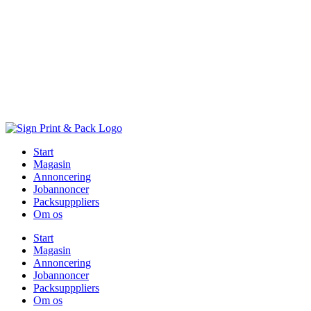
Skip
to
content
Start
Magasin
Annoncering
Jobannoncer
Packsupppliers
Om os
Start
Magasin
Annoncering
Jobannoncer
Packsupppliers
Om os