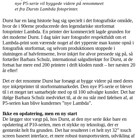
nye P5-serie vil byggede videre på renommeet
et fra Dursts Lambda fotoprinter.
Durst har en lang historie bag sig specielt i det fotografiske område,
hvor de i 90erne producerede den legendariske storformat
fotoprinter Lambda. En printer der kommercielt lagde grunden for
det moderne Durst. I dag taler især fotografer respektfuldt om et
Lambda-print som værende noget af det ypperste man kunne opnå i
fotografisk storformat, og selvom produktionen stoppede i
slutningen af halvfemserne, hvor inkjet for alvor pressede sig på, så
fortæller Barbara Schulz, international salgsdirektør for Durst, at de
fortsat har mere end 200 printere i drift kloden rundt – her næsten 20
år efter!
Det er det renomme Durst har forsøgt at bygge videre på med deres
nye inkjetprinter til storformatmarkedet. Den nye P5-serie er blevet
til i et meget tæt samarbejde med op til 100 udvalgte kunder. Det har
ifølge Barbara Schulz medvirket til, at de nu står med følelsen af, at
P5-serien kan blive kundernes ”nye Lambda”.
Ikke en opdatering, men en ny start
De lægger stor vægt på, hos Durst, at den nye serie ikke bare en
opdatering af P10-serien, men et stykke ny teknologi, der er
gentænkt helt fra grunden. Det har resulteret i et helt nyt 32” touch
screen baseret interface, et mere robust transportsystem, udvikling af