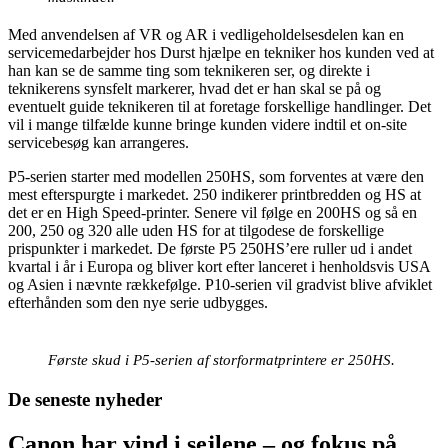
Med anvendelsen af VR og AR i vedligeholdelsesdelen kan en
servicemedarbejder hos Durst hjælpe en tekniker hos kunden ved at
han kan se de samme ting som teknikeren ser, og direkte i
teknikerens synsfelt markerer, hvad det er han skal se på og
eventuelt guide teknikeren til at foretage forskellige handlinger. Det
vil i mange tilfælde kunne bringe kunden videre indtil et on-site
servicebesøg kan arrangeres.
P5-serien starter med modellen 250HS, som forventes at være den
mest efterspurgte i markedet. 250 indikerer printbredden og HS at
det er en High Speed-printer. Senere vil følge en 200HS og så en
200, 250 og 320 alle uden HS for at tilgodese de forskellige
prispunkter i markedet. De første P5 250HS’ere ruller ud i andet
kvartal i år i Europa og bliver kort efter lanceret i henholdsvis USA
og Asien i nævnte rækkefølge. P10-serien vil gradvist blive afviklet
efterhånden som den nye serie udbygges.
Første skud i P5-serien af storformatprintere er 250HS.
De seneste nyheder
Canon har vind i sejlene – og fokus på