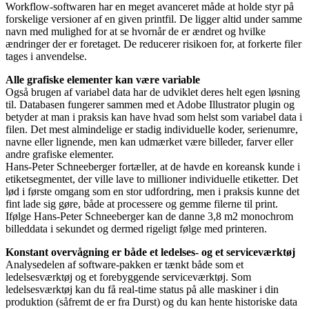
Workflow-softwaren har en meget avanceret måde at holde styr på
forskelige versioner af en given printfil. De ligger altid under samme
navn med mulighed for at se hvornår de er ændret og hvilke
ændringer der er foretaget. De reducerer risikoen for, at forkerte filer
tages i anvendelse.
Alle grafiske elementer kan være variable
Også brugen af variabel data har de udviklet deres helt egen løsning
til. Databasen fungerer sammen med et Adobe Illustrator plugin og
betyder at man i praksis kan have hvad som helst som variabel data i
filen. Det mest almindelige er stadig individuelle koder, serienumre,
navne eller lignende, men kan udmærket være billeder, farver eller
andre grafiske elementer.
Hans-Peter Schneeberger fortæller, at de havde en koreansk kunde i
etiketsegmentet, der ville lave to millioner individuelle etiketter. Det
lød i første omgang som en stor udfordring, men i praksis kunne det
fint lade sig gøre, både at processere og gemme filerne til print.
Ifølge Hans-Peter Schneeberger kan de danne 3,8 m2 monochrom
billeddata i sekundet og dermed rigeligt følge med printeren.
Konstant overvågning er både et ledelses- og et serviceværktøj
Analysedelen af software-pakken er tænkt både som et
ledelsesværktøj og et forebyggende serviceværktøj. Som
ledelsesværktøj kan du få real-time status på alle maskiner i din
produktion (såfremt de er fra Durst) og du kan hente historiske data