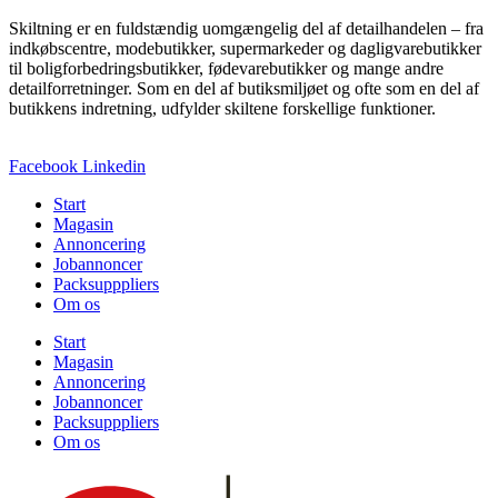
Skiltning er en fuldstændig uomgængelig del af detailhandelen – fra
indkøbscentre, modebutikker, supermarkeder og dagligvarebutikker
til boligforbedringsbutikker, fødevarebutikker og mange andre
detailforretninger. Som en del af butiksmiljøet og ofte som en del af
butikkens indretning, udfylder skiltene forskellige funktioner.
Facebook
Linkedin
Start
Magasin
Annoncering
Jobannoncer
Packsupppliers
Om os
Start
Magasin
Annoncering
Jobannoncer
Packsupppliers
Om os