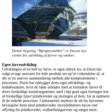
Denne bygning ”Bjergkrystallen” er Dursts nye
center for udvikling af farver og væsker.
Egen farveudvikling
Udviklingen af en helt ny farve, er også udtryk for, at Durst har
valgt at tage ansvaret for hele produkt set-up’et i erkendelse af, at
der er en snæver sammenhæng mellem alle komponenterne i
processen. Durst har opbygget deres eget udviklings- og
testlaboratorie, hvor de både arbejder med at formulere farver til
deres forskellige kundesegmenter, med i høj grad også foretager test
af forskellige typer printhoveder og styringen af dem, for at optimere
til de enkelte processer. I laboratoriet studerer de alt fra farvernes
bevægelse frem mod printhovedet, farvedråbernes facon ved
affyring fra printhovedet, vedhæftningsevner og meget mere.