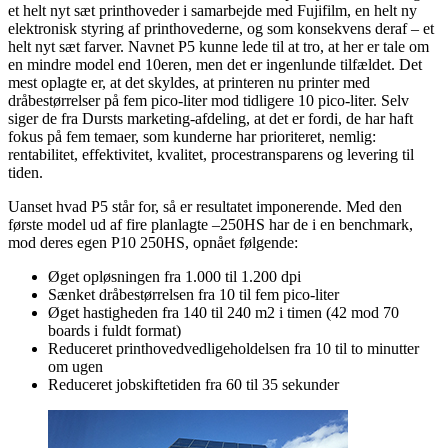
et helt nyt sæt printhoveder i samarbejde med Fujifilm, en helt ny
elektronisk styring af printhovederne, og som konsekvens deraf – et
helt nyt sæt farver. Navnet P5 kunne lede til at tro, at her er tale om
en mindre model end 10eren, men det er ingenlunde tilfældet. Det
mest oplagte er, at det skyldes, at printeren nu printer med
dråbestørrelser på fem pico-liter mod tidligere 10 pico-liter. Selv
siger de fra Dursts marketing-afdeling, at det er fordi, de har haft
fokus på fem temaer, som kunderne har prioriteret, nemlig:
rentabilitet, effektivitet, kvalitet, procestransparens og levering til
tiden.
Uanset hvad P5 står for, så er resultatet imponerende. Med den
første model ud af fire planlagte –250HS har de i en benchmark,
mod deres egen P10 250HS, opnået følgende:
Øget opløsningen fra 1.000 til 1.200 dpi
Sænket dråbestørrelsen fra 10 til fem pico-liter
Øget hastigheden fra 140 til 240 m2 i timen (42 mod 70
boards i fuldt format)
Reduceret printhovedvedligeholdelsen fra 10 til to minutter
om ugen
Reduceret jobskiftetiden fra 60 til 35 sekunder