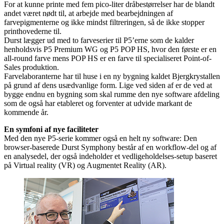
For at kunne printe med fem pico-liter dråbestørrelser har de blandt
andet været nødt til, at arbejde med bearbejdningen af
farvepigmenterne og ikke mindst filtreringen, så de ikke stopper
printhovederne til.
Durst lægger ud med to farveserier til P5’erne som de kalder
henholdsvis P5 Premium WG og P5 POP HS, hvor den første er en
all-round farve mens POP HS er en farve til specialiseret Point-of-
Sales produktion.
Farvelaboranterne har til huse i en ny bygning kaldet Bjergkrystallen
på grund af dens usædvanlige form. Lige ved siden af er de ved at
bygge endnu en bygning som skal rumme den nye software afdeling
som de også har etableret og forventer at udvide markant de
kommende år.
En symfoni af nye faciliteter
Med den nye P5-serie kommer også en helt ny software: Den
browser-baserede Durst Symphony består af en workflow-del og af
en analysedel, der også indeholder et vedligeholdelses-setup baseret
på Virtual reality (VR) og Augmentet Reality (AR).