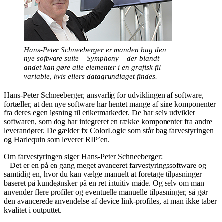
Hans-Peter Schneeberger er manden bag den
nye software suite – Symphony – der blandt
andet kan gøre alle elementer i en grafisk fil
variable, hvis ellers datagrundlaget findes.
Hans-Peter Schneeberger, ansvarlig for udviklingen af software,
fortæller, at den nye software har hentet mange af sine komponenter
fra deres egen løsning til etiketmarkedet. De har selv udviklet
softwaren, som dog har integreret en række komponenter fra andre
leverandører. De gælder fx ColorLogic som står bag farvestyringen
og Harlequin som leverer RIP’en.
Om farvestyringen siger Hans-Peter Schneeberger:
– Det er en på en gang meget avanceret farvestyringssoftware og
samtidig en, hvor du kan vælge manuelt at foretage tilpasninger
baseret på kundeønsker på en ret intuitiv måde. Og selv om man
anvender flere profiler og eventuelle manuelle tilpasninger, så gør
den avancerede anvendelse af device link-profiles, at man ikke taber
kvalitet i outputtet.