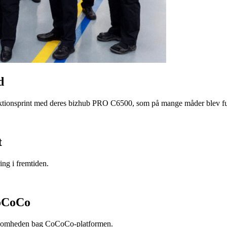
d
oduktionsprint med deres bizhub PRO C6500, som på mange måder blev fu
t
ng i fremtiden.
CoCoCo
rksomheden bag CoCoCo-platformen.