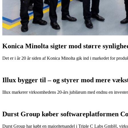
Konica Minolta sigter mod større synlighe
Det er i år 20 år siden af Konica Minolta gik ind i markedet for pr
Illux bygger til – og styrer mod mere væks
Illux markerer virksomhedens 20-års jubilæum med endnu en investeri
Durst Group køber softwareplatformen 
Durst Group har købt en majoritetsandel i Triple C Labs GmbH, vi