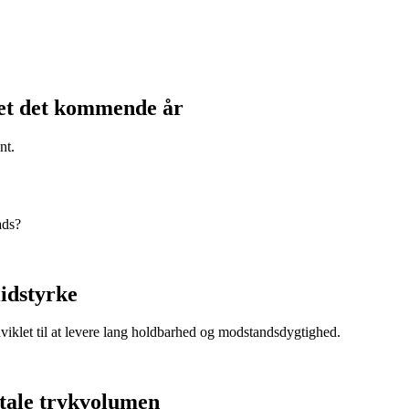
kjet det kommende år
nt.
ads?
lidstyrke
dviklet til at levere lang holdbarhed og modstandsdygtighed.
itale trykvolumen