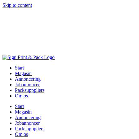
Skip to content
Start
Magasin
Annoncering
Jobannoncer
Packsupppliers
Om os
Start
Magasin
Annoncering
Jobannoncer
Packsupppliers
Om os