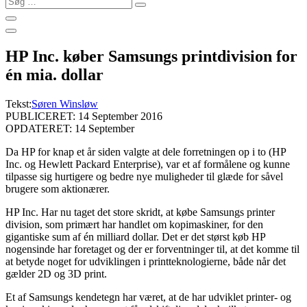
…
HP Inc. køber Samsungs printdivision for
én mia. dollar
Tekst:
Søren Winsløw
PUBLICERET: 14 September 2016
OPDATERET: 14 September
Da HP for knap et år siden valgte at dele forretningen op i to (HP
Inc. og Hewlett Packard Enterprise), var et af formålene og kunne
tilpasse sig hurtigere og bedre nye muligheder til glæde for såvel
brugere som aktionærer.
HP Inc. Har nu taget det store skridt, at købe Samsungs printer
division, som primært har handlet om kopimaskiner, for den
gigantiske sum af én milliard dollar. Det er det størst køb HP
nogensinde har foretaget og der er forventninger til, at det komme til
at betyde noget for udviklingen i printteknologierne, både når det
gælder 2D og 3D print.
Et af Samsungs kendetegn har været, at de har udviklet printer- og