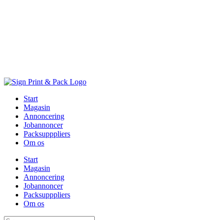
Skip
to
content
Start
Magasin
Annoncering
Jobannoncer
Packsupppliers
Om os
Start
Magasin
Annoncering
Jobannoncer
Packsupppliers
Om os
Søg