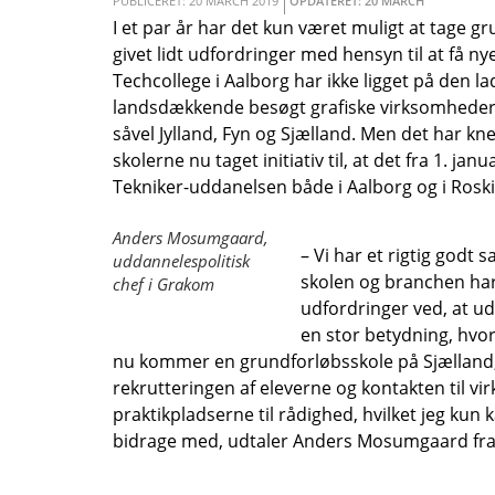
PUBLICERET: 20 MARCH 2019
OPDATERET: 20 MARCH
I et par år har det kun været muligt at tage gr
givet lidt udfordringer med hensyn til at få ny
Techcollege i Aalborg har ikke ligget på den la
landsdækkende besøgt grafiske virksomheder, fo
såvel Jylland, Fyn og Sjælland. Men det har kn
skolerne nu taget initiativ til, at det fra 1. ja
Tekniker-uddanelsen både i Aalborg og i Roski
Anders Mosumgaard,
– Vi har et rigtig god
uddannelespolitisk
skolen og branchen har 
chef i Grakom
udfordringer ved, at ud
en stor betydning, hvor
nu kommer en grundforløbsskole på Sjælland, er
rekrutteringen af eleverne og kontakten til v
praktikpladserne til rådighed, hvilket jeg kun 
bidrage med, udtaler Anders Mosumgaard fra