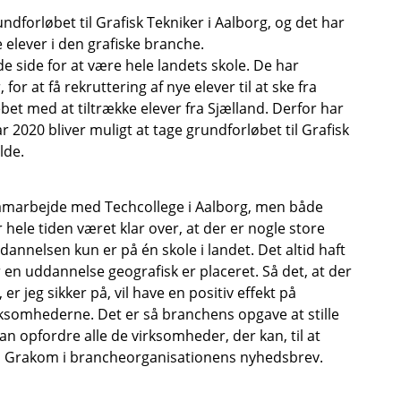
undforløbet til Grafisk Tekniker i Aalborg, og det har
e elever i den grafiske branche.
de side for at være hele landets skole. De har
r at få rekruttering af nye elever til at ske fra
ebet med at tiltrække elever fra Sjælland. Derfor har
nuar 2020 bliver muligt at tage grundforløbet til Grafisk
lde.
t samarbejde med Techcollege i Aalborg, men både
hele tiden været klar over, at der er nogle store
dannelsen kun er på én skole i landet. Det altid haft
 en uddannelse geografisk er placeret. Så det, at der
 jeg sikker på, vil have en positiv effekt på
irksomhederne. Det er så branchens opgave at stille
kan opfordre alle de virksomheder, der kan, til at
 Grakom i brancheorganisationens nyhedsbrev.