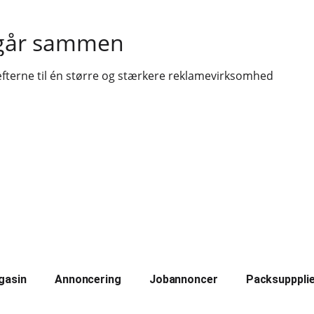
 går sammen
fterne til én større og stærkere reklamevirksomhed
gasin
Annoncering
Jobannoncer
Packsupppli