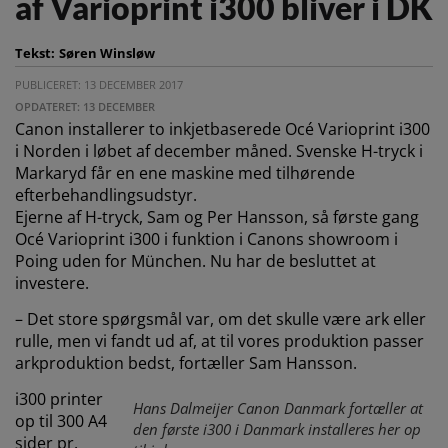
af Varioprint i300 bliver i DK
Tekst:
Søren Winsløw
PUBLICERET: 13 DECEMBER 2017
OPDATERET: 13 DECEMBER
Canon installerer to inkjetbaserede Océ Varioprint i300
i Norden i løbet af december måned. Svenske H-tryck i
Markaryd får en ene maskine med tilhørende
efterbehandlingsudstyr.
Ejerne af H-tryck, Sam og Per Hansson, så første gang
Océ Varioprint i300 i funktion i Canons showroom i
Poing uden for München. Nu har de besluttet at
investere.
– Det store spørgsmål var, om det skulle være ark eller
rulle, men vi fandt ud af, at til vores produktion passer
arkproduktion bedst, fortæller Sam Hansson.
i300 printer
Hans Dalmeijer Canon Danmark fortæller at
op til 300 A4
den første i300 i Danmark installeres her op
sider pr.