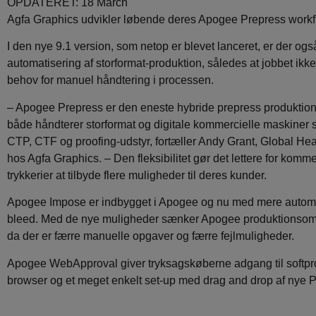
OPDATERET: 18 March
Agfa Graphics udvikler løbende deres Apogee Prepress workf
I den nye 9.1 version, som netop er blevet lanceret, er der ogs
automatisering af storformat-produktion, således at jobbet ik
behov for manuel håndtering i processen.
– Apogee Prepress er den eneste hybride prepress produktion
både håndterer storformat og digitale kommercielle maskiner
CTP, CTF og proofing-udstyr, fortæller Andy Grant, Global He
hos Agfa Graphics. – Den fleksibilitet gør det lettere for komme
trykkerier at tilbyde flere muligheder til deres kunder.
Apogee Impose er indbygget i Apogee og nu med mere automat
bleed. Med de nye muligheder sænker Apogee produktionsom
da der er færre manuelle opgaver og færre fejlmuligheder.
Apogee WebApproval giver tryksagskøberne adgang til softpro
browser og et meget enkelt set-up med drag and drop af nye 