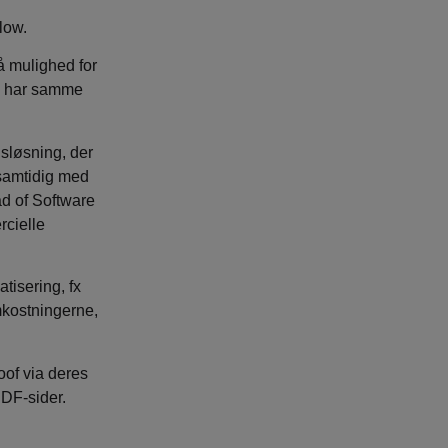
low.
å mulighed for
ke har samme
sløsning, der
 samtidig med
ad of Software
rcielle
isering, fx
kostningerne,
of via deres
PDF-sider.