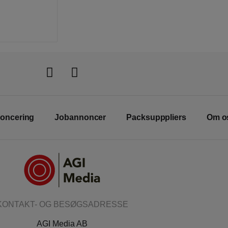
oncering
Jobannoncer
Packsupppliers
Om o
KONTAKT- OG BESØGSADRESSE
AGI Media AB