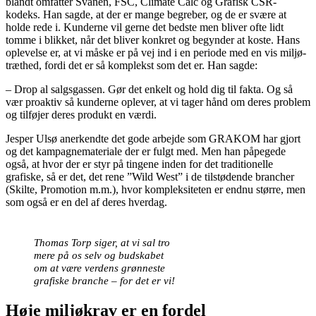
blandt omfatter Svanen, FSC, Climate Calc og Grafisk CSR-
kodeks. Han sagde, at der er mange begreber, og de er svære at
holde rede i. Kunderne vil gerne det bedste men bliver ofte lidt
tomme i blikket, når det bliver konkret og begynder at koste. Hans
oplevelse er, at vi måske er på vej ind i en periode med en vis miljø-
træthed, fordi det er så komplekst som det er. Han sagde:
– Drop al salgsgassen. Gør det enkelt og hold dig til fakta. Og så
vær proaktiv så kunderne oplever, at vi tager hånd om deres problem
og tilføjer deres produkt en værdi.
Jesper Ulsø anerkendte det gode arbejde som GRAKOM har gjort
og det kampagnemateriale der er fulgt med. Men han påpegede
også, at hvor der er styr på tingene inden for det traditionelle
grafiske, så er det, det rene ”Wild West” i de tilstødende brancher
(Skilte, Promotion m.m.), hvor kompleksiteten er endnu større, men
som også er en del af deres hverdag.
Thomas Torp siger, at vi sal tro
mere på os selv og budskabet
om at være verdens grønneste
grafiske branche – for det er vi!
Høje miljøkrav er en fordel