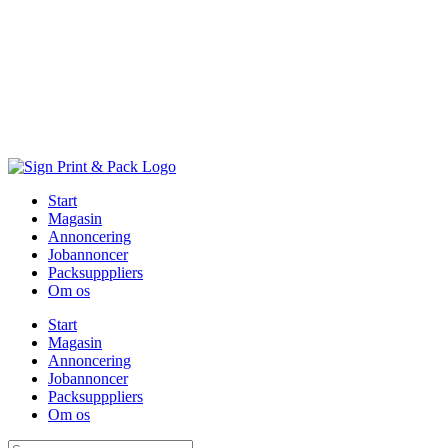
Skip
to
content
Start
Magasin
Annoncering
Jobannoncer
Packsupppliers
Om os
Start
Magasin
Annoncering
Jobannoncer
Packsupppliers
Om os
Søg