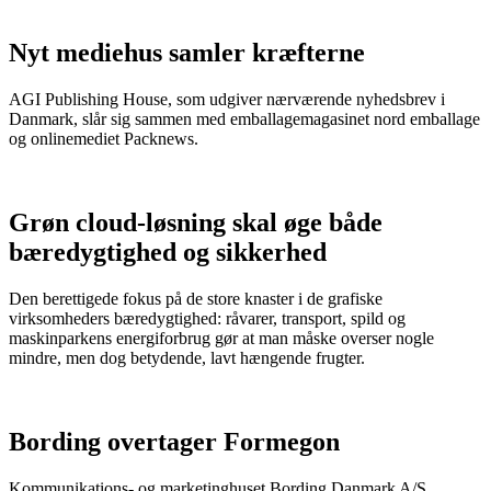
Nyt mediehus samler kræfterne
AGI Publishing House, som udgiver nærværende nyhedsbrev i
Danmark, slår sig sammen med emballagemagasinet nord emballage
og onlinemediet Packnews.
Grøn cloud-løsning skal øge både
bæredygtighed og sikkerhed
Den berettigede fokus på de store knaster i de grafiske
virksomheders bæredygtighed: råvarer, transport, spild og
maskinparkens energiforbrug gør at man måske overser nogle
mindre, men dog betydende, lavt hængende frugter.
Bording overtager Formegon
Kommunikations- og marketinghuset Bording Danmark A/S