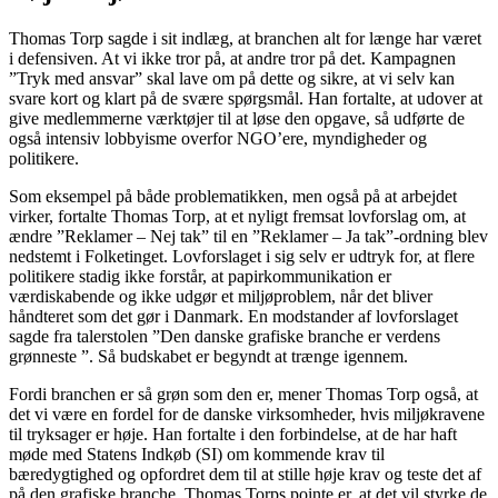
Thomas Torp sagde i sit indlæg, at branchen alt for længe har været
i defensiven. At vi ikke tror på, at andre tror på det. Kampagnen
”Tryk med ansvar” skal lave om på dette og sikre, at vi selv kan
svare kort og klart på de svære spørgsmål. Han fortalte, at udover at
give medlemmerne værktøjer til at løse den opgave, så udførte de
også intensiv lobbyisme overfor NGO’ere, myndigheder og
politikere.
Som eksempel på både problematikken, men også på at arbejdet
virker, fortalte Thomas Torp, at et nyligt fremsat lovforslag om, at
ændre ”Reklamer – Nej tak” til en ”Reklamer – Ja tak”-ordning blev
nedstemt i Folketinget. Lovforslaget i sig selv er udtryk for, at flere
politikere stadig ikke forstår, at papirkommunikation er
værdiskabende og ikke udgør et miljøproblem, når det bliver
håndteret som det gør i Danmark. En modstander af lovforslaget
sagde fra talerstolen ”Den danske grafiske branche er verdens
grønneste ”. Så budskabet er begyndt at trænge igennem.
Fordi branchen er så grøn som den er, mener Thomas Torp også, at
det vi være en fordel for de danske virksomheder, hvis miljøkravene
til tryksager er høje. Han fortalte i den forbindelse, at de har haft
møde med Statens Indkøb (SI) om kommende krav til
bæredygtighed og opfordret dem til at stille høje krav og teste det af
på den grafiske branche. Thomas Torps pointe er, at det vil styrke de