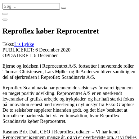
Søg
…
Reproflex køber Reprocentret
Tekst:
Lis Lykke
PUBLICERET: 6 December 2020
OPDATERET: 6 December
Ejerne og ledelsen i Reprocentret A/S, fortsætter i nuværende roller.
Thomas Christensen, Lars Møller og Ib Andersen bliver samtidig en
del af ejerkredsen i Reproflex Scandinavia A/S
.
Reproflex Scandinavia har gennem de sidste syv år været igennem
en meget positiv udvikling. Reprocentret A/S er en anerkendt
leverandør af grafisk arbejde og trykplader, og har haft stærkt fokus
på innovation senest med investering i nyt udstyr fra Esko Graphics.
De to selskaber supplerer hinanden godt, og det blev besluttet at
formalisere partnerskabet via en transaktion, hvor Reproflex
Scandinavia køber Reprocentret.
Rasmus Brix Dall, CEO i Reproflex, udtaler:
–
Vi har kendt
Reprocentret igennem mange år, og vi er overbeviste om, at vi fælles