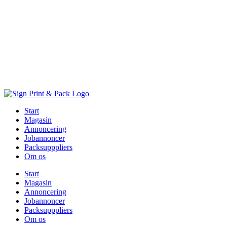
Skip
to
content
Start
Magasin
Annoncering
Jobannoncer
Packsupppliers
Om os
Start
Magasin
Annoncering
Jobannoncer
Packsupppliers
Om os