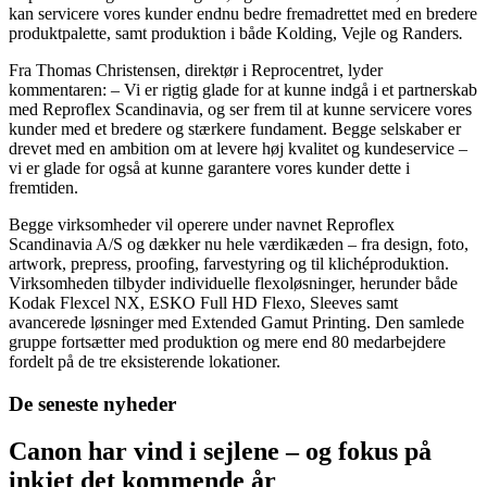
kan servicere vores kunder endnu bedre fremadrettet med en bredere
produktpalette, samt produktion i både Kolding, Vejle og Randers
.
Fra Thomas Christensen, direktør i Reprocentret, lyder
kommentaren: – Vi er rigtig glade for at kunne indgå i et partnerskab
med Reproflex Scandinavia, og ser frem til at kunne servicere vores
kunder med et bredere og stærkere fundament. Begge selskaber er
drevet med en ambition om at levere høj kvalitet og kundeservice –
vi er glade for også at kunne garantere vores kunder dette i
fremtiden.
Begge virksomheder vil operere under navnet Reproflex
Scandinavia A/S og dækker nu hele værdikæden – fra design, foto,
artwork, prepress, proofing, farvestyring og til klichéproduktion.
Virksomheden tilbyder individuelle flexoløsninger, herunder både
Kodak Flexcel NX, ESKO Full HD Flexo, Sleeves samt
avancerede løsninger med Extended Gamut Printing. Den samlede
gruppe fortsætter med produktion og mere end 80 medarbejdere
fordelt på de tre eksisterende lokationer.
De seneste nyheder
Canon har vind i sejlene – og fokus på
inkjet det kommende år