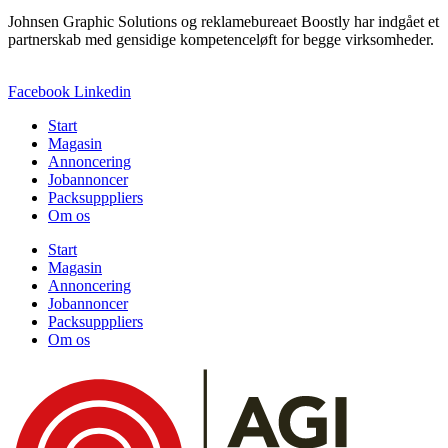
Johnsen Graphic Solutions og reklamebureaet Boostly har indgået et
partnerskab med gensidige kompetenceløft for begge virksomheder.
Facebook
Linkedin
Start
Magasin
Annoncering
Jobannoncer
Packsupppliers
Om os
Start
Magasin
Annoncering
Jobannoncer
Packsupppliers
Om os