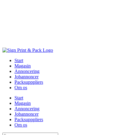
Skip
to
content
Start
Magasin
Annoncering
Jobannoncer
Packsupppliers
Om os
Start
Magasin
Annoncering
Jobannoncer
Packsupppliers
Om os
Søg