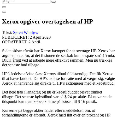
…
Xerox opgiver overtagelsen af HP
Tekst:
Søren Winsløw
PUBLICERET: 2 April 2020
OPDATERET: 2 April
Siden sidste efterår har Xerox kæmpet for at overtage HP. Xerox har
argumenteret for, at det fusionerede selskab kunne spare små 15 mia.
DKK årligt ved at arbejde mere effektivt sammen. Men nu trækkes
det seneste bud tilbage.
HP’s ledelse afviste først Xeroxs tilbud fuldstændigt. Det fik Xerox
til at hæve buddet. Da HP’s ledelse fortsatte med at vægre sig, valgte
Xerox at henvende sig direkte til HP’s aktionærer med et købstilbud.
Det hele trak i langdrag og nu er købstilbuddet blevet trukket
tilbage. Det seneste købstilbud var på $ 24 pr. aktie. På nuværende
tidspunkt kan man købe aktierne på børsen til $ 16 pr. stk.
Kurserne på begge aktier falder efter meddelelsen om, at
forhandlingerne er afbrudt. Xerox med lidt over en procent og HP