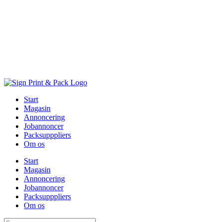
Skip
to
content
Start
Magasin
Annoncering
Jobannoncer
Packsupppliers
Om os
Start
Magasin
Annoncering
Jobannoncer
Packsupppliers
Om os
Søg