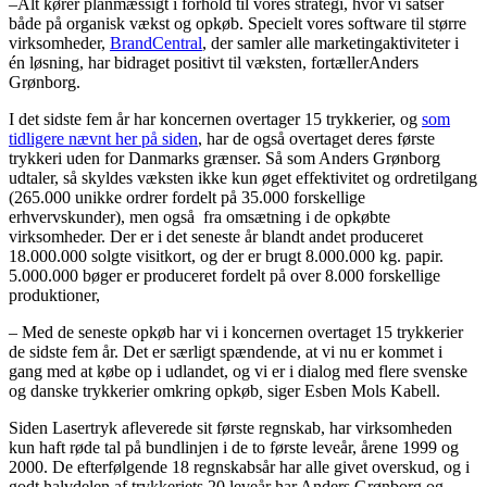
–Alt kører planmæssigt i forhold til vores strategi, hvor vi satser
både på organisk vækst og opkøb. Specielt vores software til større
virksomheder,
BrandCentral
, der samler alle marketingaktiviteter i
én løsning, har bidraget positivt til væksten, fortællerAnders
Grønborg.
I det sidste fem år har koncernen overtager 15 trykkerier, og
som
tidligere nævnt her på siden
, har de også overtaget deres første
trykkeri uden for Danmarks grænser. Så som Anders Grønborg
udtaler, så skyldes væksten ikke kun øget effektivitet og ordretilgang
(265.000 unikke ordrer fordelt på 35.000 forskellige
erhvervskunder), men også fra omsætning i de opkøbte
virksomheder. Der er i det seneste år blandt andet produceret
18.000.000 solgte visitkort, og der er brugt 8.000.000 kg. papir.
5.000.000 bøger er produceret fordelt på over 8.000 forskellige
produktioner,
– Med de seneste opkøb har vi i koncernen overtaget 15 trykkerier
de sidste fem år. Det er særligt spændende, at vi nu er kommet i
gang med at købe op i udlandet, og vi er i dialog med flere svenske
og danske trykkerier omkring opkøb
,
siger Esben Mols Kabell.
Siden Lasertryk afleverede sit første regnskab, har virksomheden
kun haft røde tal på bundlinjen i de to første leveår, årene 1999 og
2000. De efterfølgende 18 regnskabsår har alle givet overskud, og i
godt halvdelen af trykkeriets 20 leveår har Anders Grønborg og