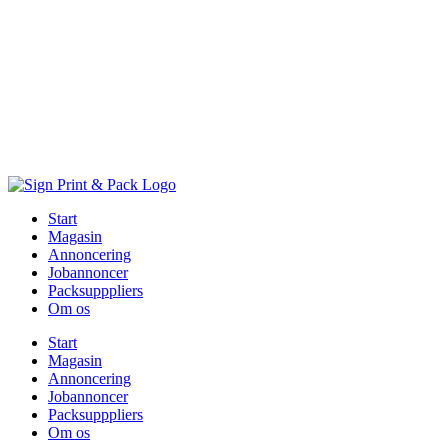
Skip
to
content
Start
Magasin
Annoncering
Jobannoncer
Packsupppliers
Om os
Start
Magasin
Annoncering
Jobannoncer
Packsupppliers
Om os