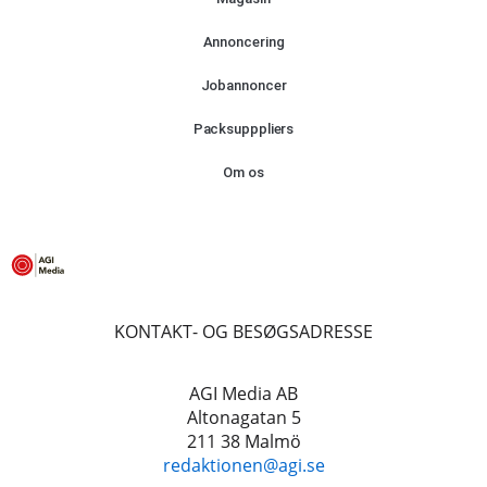
Annoncering
Jobannoncer
Packsupppliers
Om os
KONTAKT- OG BESØGSADRESSE
AGI Media AB
Altonagatan 5
211 38 Malmö
redaktionen@agi.se