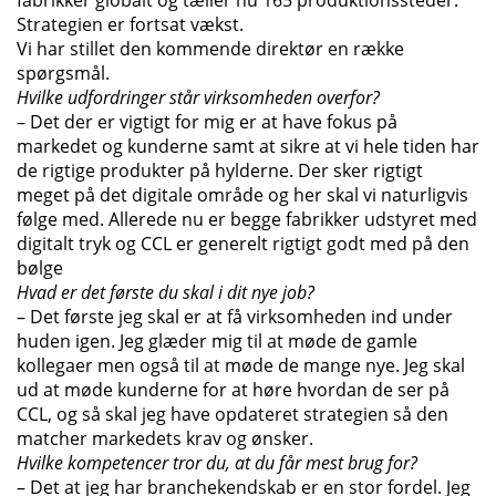
fabrikker globalt og tæller nu 165 produktionssteder.
Strategien er fortsat vækst.
Vi har stillet den kommende direktør en række
spørgsmål.
Hvilke udfordringer står virksomheden overfor?
– Det der er vigtigt for mig er at have fokus på
markedet og kunderne samt at sikre at vi hele tiden har
de rigtige produkter på hylderne. Der sker rigtigt
meget på det digitale område og her skal vi naturligvis
følge med. Allerede nu er begge fabrikker udstyret med
digitalt tryk og CCL er generelt rigtigt godt med på den
bølge
Hvad er det første du skal i dit nye job?
– Det første jeg skal er at få virksomheden ind under
huden igen. Jeg glæder mig til at møde de gamle
kollegaer men også til at møde de mange nye. Jeg skal
ud at møde kunderne for at høre hvordan de ser på
CCL, og så skal jeg have opdateret strategien så den
matcher markedets krav og ønsker.
Hvilke kompetencer tror du, at du får mest brug for?
– Det at jeg har branchekendskab er en stor fordel. Jeg