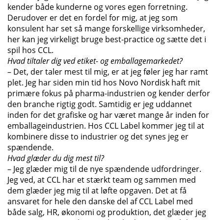
kender både kunderne og vores egen forretning.
Derudover er det en fordel for mig, at jeg som
konsulent har set så mange forskellige virksomheder,
her kan jeg virkeligt bruge best-practice og sætte det i
spil hos CCL.
Hvad tiltaler dig ved etiket- og emballagemarkedet?
– Det, der taler mest til mig, er at jeg føler jeg har ramt
plet. Jeg har siden min tid hos Novo Nordisk haft mit
primære fokus på pharma-industrien og kender derfor
den branche rigtig godt. Samtidig er jeg uddannet
inden for det grafiske og har været mange år inden for
emballageindustrien. Hos CCL Label kommer jeg til at
kombinere disse to industrier og det synes jeg er
spændende.
Hvad glæder du dig mest til?
– Jeg glæder mig til de nye spændende udfordringer.
Jeg ved, at CCL har et stærkt team og sammen med
dem glæder jeg mig til at løfte opgaven. Det at få
ansvaret for hele den danske del af CCL Label med
både salg, HR, økonomi og produktion, det glæder jeg