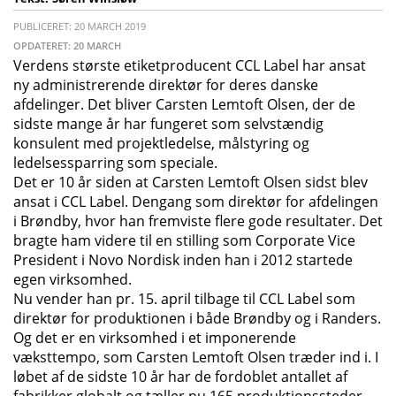
PUBLICERET: 20 MARCH 2019
OPDATERET: 20 MARCH
Verdens største etiketproducent CCL Label har ansat
ny administrerende direktør for deres danske
afdelinger. Det bliver Carsten Lemtoft Olsen, der de
sidste mange år har fungeret som selvstændig
konsulent med projektledelse, målstyring og
ledelsessparring som speciale.
Det er 10 år siden at Carsten Lemtoft Olsen sidst blev
ansat i CCL Label. Dengang som direktør for afdelingen
i Brøndby, hvor han fremviste flere gode resultater. Det
bragte ham videre til en stilling som Corporate Vice
President i Novo Nordisk inden han i 2012 startede
egen virksomhed.
Nu vender han pr. 15. april tilbage til CCL Label som
direktør for produktionen i både Brøndby og i Randers.
Og det er en virksomhed i et imponerende
væksttempo, som Carsten Lemtoft Olsen træder ind i. I
løbet af de sidste 10 år har de fordoblet antallet af