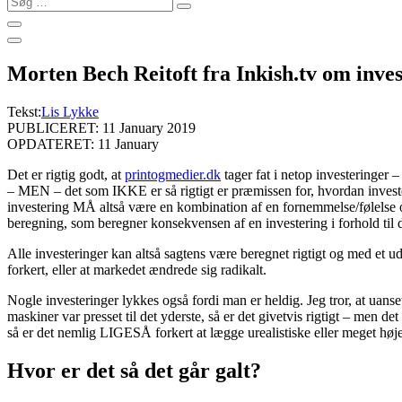
…
Morten Bech Reitoft fra Inkish.tv om inve
Tekst:
Lis Lykke
PUBLICERET: 11 January 2019
OPDATERET: 11 January
Det er rigtig godt, at
printogmedier.dk
tager fat i netop investeringe
– MEN – det som IKKE er så rigtigt er præmissen for, hvordan investeri
investering MÅ altså være en kombination af en fornemmelse/følelse 
beregning, som beregner konsekvensen af en investering i forhold til d
Alle investeringer kan altså sagtens være beregnet rigtigt og med et u
forkert, eller at markedet ændrede sig radikalt.
Nogle investeringer lykkes også fordi man er heldig. Jeg tror, at uanset
maskiner var presset til det yderste, så er det givetvis rigtigt – men 
så er det nemlig LIGESÅ forkert at lægge urealistiske eller meget høje
Hvor er det så det går galt?