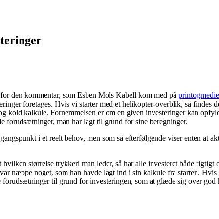
steringer
r – for den kommentar, som Esben Mols Kabell kom med på
printogmedie
nger foretages. Hvis vi starter med et helikopter-overblik, så findes de
og kold kalkule. Fornemmelsen er om en given investeringer kan opfyl
e forudsætninger, man har lagt til grund for sine beregninger.
dgangspunkt i et reelt behov, men som så efterfølgende viser enten at a
 hvilken størrelse trykkeri man leder, så har alle investeret både rigtig
det var næppe noget, som han havde lagt ind i sin kalkule fra starten. Hv
 forudsætninger til grund for investeringen, som at glæde sig over god 