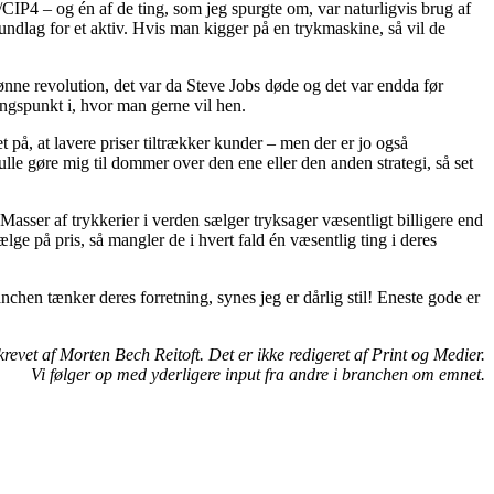
CIP4 – og én af de ting, som jeg spurgte om, var naturligvis brug af
undlag for et aktiv. Hvis man kigger på en trykmaskine, så vil de
ønne revolution, det var da Steve Jobs døde og det var endda før
ngspunkt i, hvor man gerne vil hen.
 på, at lavere priser tiltrækker kunder – men der er jo også
ulle gøre mig til dommer over den ene eller den anden strategi, så set
. Masser af trykkerier i verden sælger tryksager væsentligt billigere end
ge på pris, så mangler de i hvert fald én væsentlig ting i deres
chen tænker deres forretning, synes jeg er dårlig stil! Eneste gode er
krevet af Morten Bech Reitoft. Det er ikke redigeret af Print og Medier.
Vi følger op med yderligere input fra andre i branchen om emnet.