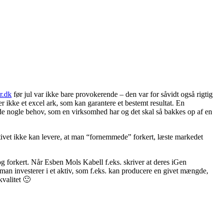
r.dk
før jul var ikke bare provokerende – den var for såvidt også rigtig
r ikke et excel ark, som kan garantere et bestemt resultat. En
de nogle behov, som en virksomhed har og det skal så bakkes op af en
ktivet ikke kan levere, at man “fornemmede” forkert, læste markedet
t og forkert. Når Esben Mols Kabell f.eks. skriver at deres iGen
is man investerer i et aktiv, som f.eks. kan producere en givet mængde,
kvalitet 🙂