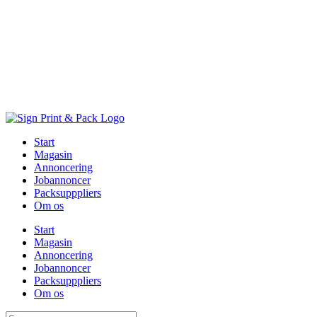
Skip
to
content
Start
Magasin
Annoncering
Jobannoncer
Packsupppliers
Om os
Start
Magasin
Annoncering
Jobannoncer
Packsupppliers
Om os
Søg