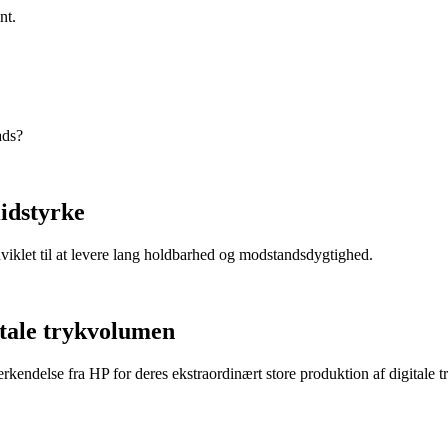
nt.
ads?
lidstyrke
dviklet til at levere lang holdbarhed og modstandsdygtighed.
itale trykvolumen
endelse fra HP for deres ekstraordinært store produktion af digitale t