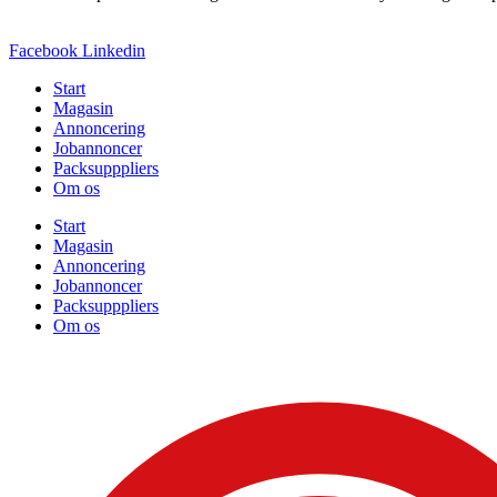
Facebook
Linkedin
Start
Magasin
Annoncering
Jobannoncer
Packsupppliers
Om os
Start
Magasin
Annoncering
Jobannoncer
Packsupppliers
Om os