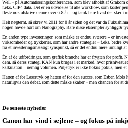
Well – på Automatiseringskonferencen, som blev afholdt af Grakom og M
f.eks. CIP4 data. Det er en udvidelse til alle workflow, som koster pe
fleste nok afskrive denne over 6-8 år – og tænk bare hvad der sker i m
Helt nøgternt, så skrev vi 2011 for 8 år siden og det var da Fukushim
nogen havde hørt om Nanography. Bare disse eksempler synliggør tyde
En anden type investeringer, som måske er endnu sværere – er investerin
virksomheder og trykkerier, som har andre strategier – f.eks. bedre kva
fra et investeringsmæssigt synspunkt, så er det endnu mere umuligt at 
Én af de udfordringer, som grafisk branche har er frygten for profit. Nå
dem, så deres strategi KAN kun bruges i et marked, hvor prisniveauet e
kalkulation – nemlig volumen. Puljetryk er ikke hokus-pokus, men et
Hatten af for Lasertryk og hatten af for den succes, som Esben Mols K
naturligvis den debat, som dette måske skaber – men chancen for at de f
De seneste nyheder
Canon har vind i sejlene – og fokus på in