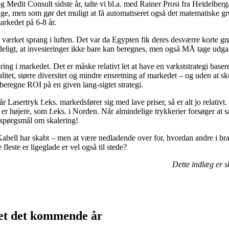
edit Consult sidste år, talte vi bl.a. med Rainer Prosi fra Heidelberg/
nge, men som gør det muligt at få automatiseret også det matematiske gr
arkedet på 6-8 år.
a værket sprang i luften. Det var da Egypten fik deres desværre korte gr
ligt, at investeringer ikke bare kan beregnes, men også MÅ tage udga
g i markedet. Det er måske relativt let at have en vækststrategi baseret
litet, større diversitet og mindre ensretning af markedet – og uden at sk
beregne ROI på en given lang-sigtet strategi.
r Lasertryk f.eks. markedsfører sig med lave priser, så er alt jo relativt
r højere, som f.eks. i Norden. Når almindelige trykkerier forsøger at sæl
 spørgsmål om skalering!
abell har skabt – men at være nedladende over for, hvordan andre i bran
leste er ligeglade er vel også til stede?
Dette indlæg er s
kjet det kommende år