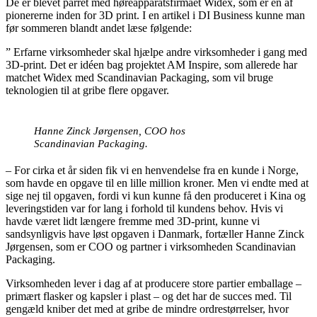
De er blevet parret med høreapparatsfirmaet Widex, som er en af
pionererne inden for 3D print. I en artikel i DI Business kunne man
før sommeren blandt andet læse følgende:
” Erfarne virksomheder skal hjælpe andre virksomheder i gang med
3D-print. Det er idéen bag projektet AM Inspire, som allerede har
matchet Widex med Scandinavian Packaging, som vil bruge
teknologien til at gribe flere opgaver.
Hanne Zinck Jørgensen, COO hos
Scandinavian Packaging.
– For cirka et år siden fik vi en henvendelse fra en kunde i Norge,
som havde en opgave til en lille million kroner. Men vi endte med at
sige nej til opgaven, fordi vi kun kunne få den produceret i Kina og
leveringstiden var for lang i forhold til kundens behov. Hvis vi
havde været lidt længere fremme med 3D-print, kunne vi
sandsynligvis have løst opgaven i Danmark, fortæller Hanne Zinck
Jørgensen, som er COO og partner i virksomheden Scandinavian
Packaging.
Virksomheden lever i dag af at producere store partier emballage –
primært flasker og kapsler i plast – og det har de succes med. Til
gengæld kniber det med at gribe de mindre ordrestørrelser, hvor