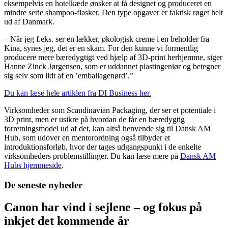
eksempelvis en hotelkæde ønsker at få designet og produceret en
mindre serie shampoo-flasker. Den type opgaver er faktisk røget helt
ud af Danmark.
– Når jeg f.eks. ser en lækker, økologisk creme i en beholder fra
Kina, synes jeg, det er en skam. For den kunne vi formentlig
producere mere bæredygtigt ved hjælp af 3D-print herhjemme, siger
Hanne Zinck Jørgensen, som er uddannet plastingeniør og betegner
sig selv som lidt af en ’emballagenørd’.”
Du kan læse hele artiklen fra DI Business her.
Virksomheder som Scandinavian Packaging, der ser et potentiale i
3D print, men er usikre på hvordan de får en bæredygtig
forretningsmodel ud af det, kan altså henvende sig til Dansk AM
Hub, som udover en mentorordning også tilbyder et
introduktionsforløb, hvor der tages udgangspunkt i de enkelte
virksomheders problemstillinger. Du kan læse mere på
Dansk AM
Hubs hjemmeside
.
De seneste nyheder
Canon har vind i sejlene – og fokus på
inkjet det kommende år