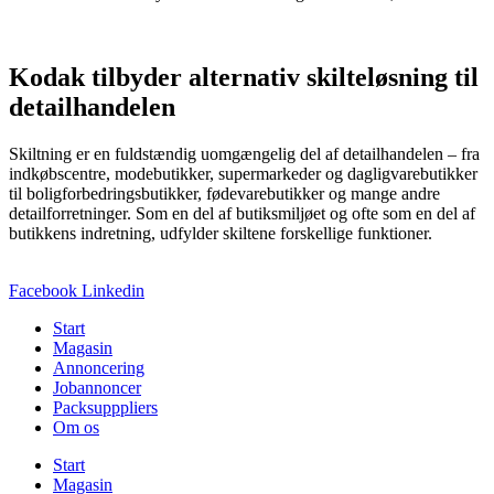
Kodak tilbyder alternativ skilteløsning til
detailhandelen
Skiltning er en fuldstændig uomgængelig del af detailhandelen – fra
indkøbscentre, modebutikker, supermarkeder og dagligvarebutikker
til boligforbedringsbutikker, fødevarebutikker og mange andre
detailforretninger. Som en del af butiksmiljøet og ofte som en del af
butikkens indretning, udfylder skiltene forskellige funktioner.
Facebook
Linkedin
Start
Magasin
Annoncering
Jobannoncer
Packsupppliers
Om os
Start
Magasin