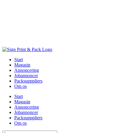
Skip
to
content
Start
Magasin
Annoncering
Jobannoncer
Packsupppliers
Om os
Start
Magasin
Annoncering
Jobannoncer
Packsupppliers
Om os
Søg