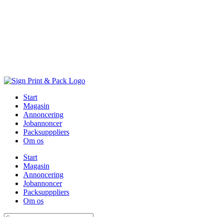
Skip
to
content
Start
Magasin
Annoncering
Jobannoncer
Packsupppliers
Om os
Start
Magasin
Annoncering
Jobannoncer
Packsupppliers
Om os
Søg