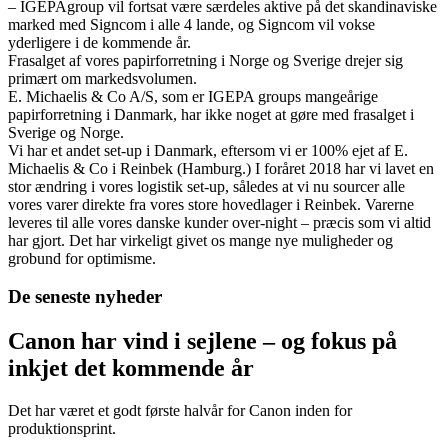
– IGEPAgroup vil fortsat være særdeles aktive på det skandinaviske
marked med Signcom i alle 4 lande, og Signcom vil vokse
yderligere i de kommende år.
Frasalget af vores papirforretning i Norge og Sverige drejer sig
primært om markedsvolumen.
E. Michaelis & Co A/S, som er IGEPA groups mangeårige
papirforretning i Danmark, har ikke noget at gøre med frasalget i
Sverige og Norge.
Vi har et andet set-up i Danmark, eftersom vi er 100% ejet af E.
Michaelis & Co i Reinbek (Hamburg.) I foråret 2018 har vi lavet en
stor ændring i vores logistik set-up, således at vi nu sourcer alle
vores varer direkte fra vores store hovedlager i Reinbek. Varerne
leveres til alle vores danske kunder over-night – præcis som vi altid
har gjort. Det har virkeligt givet os mange nye muligheder og
grobund for optimisme.
De seneste nyheder
Canon har vind i sejlene – og fokus på
inkjet det kommende år
Det har været et godt første halvår for Canon inden for
produktionsprint.