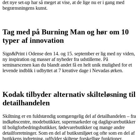
det nye set-up har så meget at vise, at de lige nu er i gang med
begrænsningens kunst.
Tag med på Burning Man og hør om 10
typer af innovation
Sign&Print i Odense den 14. og 15. september er lig med ny viden,
ny inspiration og masser af nyheder fra udstillerne. På
seminarscenen kan du blandt andet få en helt unik mulighed for et
levende indblik i udbyttet at 7 kreative dage i Nevadas ørken.
Kodak tilbyder alternativ skilteløsning til
detailhandelen
Skiltning er en fuldstændig uomgængelig del af detailhandelen – fra
indkøbscentre, modebutikker, supermarkeder og dagligvarebutikker
til boligforbedringsbutikker, fødevarebutikker og mange andre
detailforretninger. Som en del af butiksmiljøet og ofte som en del af
butikkens indretning, udfylder skiltene forskellige funktioner.