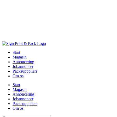
Skip
to
content
Start
Magasin
Annoncering
Jobannoncer
Packsupppliers
Om os
Start
Magasin
Annoncering
Jobannoncer
Packsupppliers
Om os
Søg