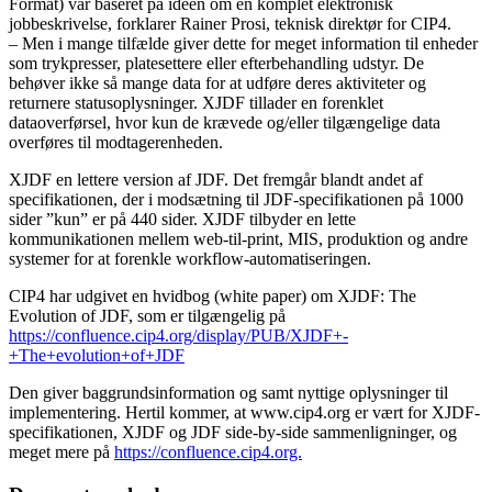
Format) var baseret på ideen om en komplet elektronisk
jobbeskrivelse, forklarer Rainer Prosi, teknisk direktør for CIP4.
– Men i mange tilfælde giver dette for meget information til enheder
som trykpresser, platesettere eller efterbehandling udstyr. De
behøver ikke så mange data for at udføre deres aktiviteter og
returnere statusoplysninger. XJDF tillader en forenklet
dataoverførsel, hvor kun de krævede og/eller tilgængelige data
overføres til modtagerenheden.
XJDF en lettere version af JDF. Det fremgår blandt andet af
specifikationen, der i modsætning til JDF-specifikationen på 1000
sider ”kun” er på 440 sider. XJDF tilbyder en lette
kommunikationen mellem web-til-print, MIS, produktion og andre
systemer for at forenkle workflow-automatiseringen.
CIP4 har udgivet en hvidbog (white paper) om XJDF: The
Evolution of JDF, som er tilgængelig på
https://confluence.cip4.org/display/PUB/XJDF+-
+The+evolution+of+JDF
Den giver baggrundsinformation og samt nyttige oplysninger til
implementering. Hertil kommer, at www.cip4.org er vært for XJDF-
specifikationen, XJDF og JDF side-by-side sammenligninger, og
meget mere på
https://confluence.cip4.org.