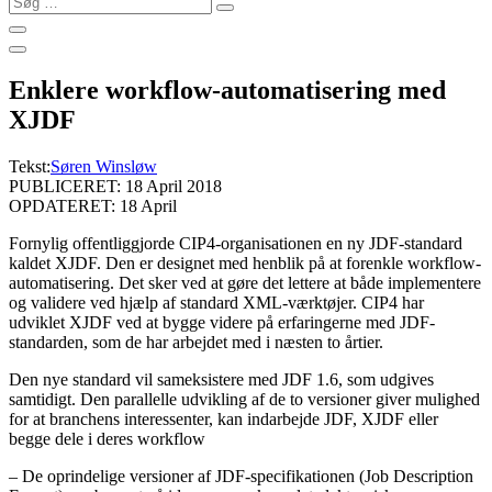
…
Enklere workflow-automatisering med
XJDF
Tekst:
Søren Winsløw
PUBLICERET: 18 April 2018
OPDATERET: 18 April
Fornylig offentliggjorde CIP4-organisationen en ny JDF-standard
kaldet XJDF. Den er designet med henblik på at forenkle workflow-
automatisering. Det sker ved at gøre det lettere at både implementere
og validere ved hjælp af standard XML-værktøjer. CIP4 har
udviklet XJDF ved at bygge videre på erfaringerne med JDF-
standarden, som de har arbejdet med i næsten to årtier.
Den nye standard vil sameksistere med JDF 1.6, som udgives
samtidigt. Den parallelle udvikling af de to versioner giver mulighed
for at branchens interessenter, kan indarbejde JDF, XJDF eller
begge dele i deres workflow
– De oprindelige versioner af JDF-specifikationen (Job Description