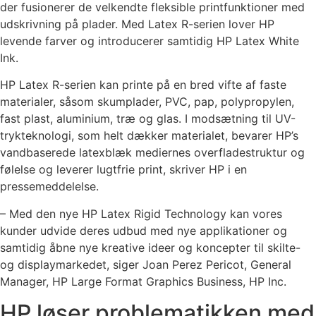
der fusionerer de velkendte fleksible printfunktioner med
udskrivning på plader. Med Latex R-serien lover HP
levende farver og introducerer samtidig ​​HP Latex White
Ink.
HP Latex R-serien kan printe på en bred vifte af faste
materialer, såsom skumplader, PVC, pap, polypropylen,
fast plast, aluminium, træ og glas. I modsætning til UV-
trykteknologi, som helt dækker materialet, bevarer HP’s
vandbaserede latexblæk mediernes overfladestruktur og
følelse og leverer lugtfrie print, skriver HP i en
pressemeddelelse.
– Med den nye HP Latex Rigid Technology kan vores
kunder udvide deres udbud med nye applikationer og
samtidig åbne nye kreative ideer og koncepter til skilte-
og displaymarkedet, siger Joan Perez Pericot, General
Manager, HP Large Format Graphics Business, HP Inc.
HP løser problematikken med