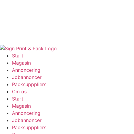
Skip
to
content
Start
Magasin
Annoncering
Jobannoncer
Packsupppliers
Om os
Start
Magasin
Annoncering
Jobannoncer
Packsupppliers