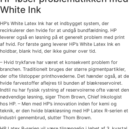
White Ink
HP’s White Latex Ink har et indbygget system, der
recirkulerer den hvide for at undgå bundfældning. HP
leverer også en løsning på et generelt problem med print
af hvid. For første gang leverer HP’s White Latex Ink en
holdbar, blank hvid, der ikke gulner over tid.
– Hvid trykfarve har været et konsekvent problem for
branchen. Traditionelt bruges der større pigmentpartikler,
der ofte tilstopper printhovederne. Det hænder også, at de
hvide farvestoffer aflejres til bunden af ​​blækreservoiret.
Indtil nu har fysisk rystning af reservoirerne ofte været den
nødvendige løsning, siger Thom Brown, Chief Inkologist
hos HP. – Men med HP’s innovation inden for kemi og
teknik, er den hvide blækløsning med HP Latex R-serien et
industri gennembrud, slutter Thom Brown.
HP Latex R-serien vil være tilgængelig i løbet af 3. kvartal