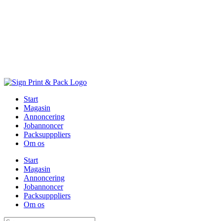
Skip
to
content
Start
Magasin
Annoncering
Jobannoncer
Packsupppliers
Om os
Start
Magasin
Annoncering
Jobannoncer
Packsupppliers
Om os
Søg