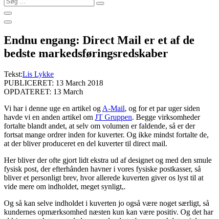
…
Endnu engang: Direct Mail er et af de
bedste markedsføringsredskaber
Tekst:
Lis Lykke
PUBLICERET: 13 March 2018
OPDATERET: 13 March
Vi har i denne uge en artikel og
A-Mail
, og for et par uger siden
havde vi en anden artikel om
JT Gruppen
. Begge virksomheder
fortalte blandt andet, at selv om volumen er faldende, så er der
fortsat mange ordrer inden for kuverter. Og ikke mindst fortalte de,
at der bliver produceret en del kuverter til direct mail.
Her bliver der ofte gjort lidt ekstra ud af designet og med den smule
fysisk post, der efterhånden havner i vores fysiske postkasser, så
bliver et personligt brev, hvor allerede kuverten giver os lyst til at
vide mere om indholdet, meget synligt,.
Og så kan selve indholdet i kuverten jo også være noget særligt, så
kundernes opmærksomhed næsten kun kan være positiv. Og det har