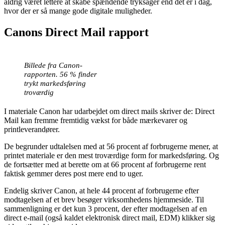
aldrig været lettere at skabe spændende tryksager end det er i dag,
hvor der er så mange gode digitale muligheder.
Canons Direct Mail rapport
Billede fra Canon-
rapporten. 56 % finder
trykt markedsføring
troværdig
I materiale Canon har udarbejdet om direct mails skriver de: Direct
Mail kan fremme fremtidig vækst for både mærkevarer og
printleverandører.
De begrunder udtalelsen med at 56 procent af forbrugerne mener, at
printet materiale er den mest troværdige form for markedsføring. Og
de fortsætter med at berette om at 66 procent af forbrugerne rent
faktisk gemmer deres post mere end to uger.
Endelig skriver Canon, at hele 44 procent af forbrugerne efter
modtagelsen af et brev besøger virksomhedens hjemmeside. Til
sammenligning er det kun 3 procent, der efter modtagelsen af en
direct e-mail (også kaldet elektronisk direct mail, EDM) klikker sig