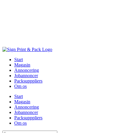
Skip
to
content
Start
Magasin
Annoncering
Jobannoncer
Packsupppliers
Om os
Start
Magasin
Annoncering
Jobannoncer
Packsupppliers
Om os
Søg