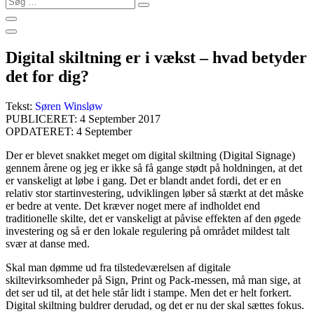
…
Digital skiltning er i vækst – hvad betyder
det for dig?
Tekst:
Søren Winsløw
PUBLICERET: 4 September 2017
OPDATERET: 4 September
Der er blevet snakket meget om digital skiltning (Digital Signage)
gennem årene og jeg er ikke så få gange stødt på holdningen, at det
er vanskeligt at løbe i gang. Det er blandt andet fordi, det er en
relativ stor startinvestering, udviklingen løber så stærkt at det måske
er bedre at vente.
Det kræver noget mere af indholdet end
traditionelle skilte, det er vanskeligt at påvise effekten af den øgede
investering og så er den lokale regulering på området mildest talt
svær at danse med.
Skal man dømme ud fra tilstedeværelsen af digitale
skiltevirksomheder på Sign, Print og Pack-messen, må man sige, at
det ser ud til, at det hele står lidt i stampe. Men det er helt forkert.
Digital skiltning buldrer derudad, og det er nu der skal sættes fokus.