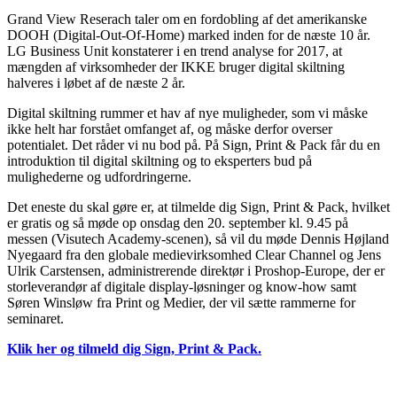
Grand View Reserach taler om en fordobling af det amerikanske
DOOH (Digital-Out-Of-Home) marked inden for de næste 10 år.
LG Business Unit konstaterer i en trend analyse for 2017, at
mængden af virksomheder der IKKE bruger digital skiltning
halveres i løbet af de næste 2 år.
Digital skiltning rummer et hav af nye muligheder, som vi måske
ikke helt har forstået omfanget af, og måske derfor overser
potentialet. Det råder vi nu bod på. På Sign, Print & Pack får du en
introduktion til digital skiltning og to eksperters bud på
mulighederne og udfordringerne.
Det eneste du skal gøre er, at tilmelde dig Sign, Print & Pack, hvilket
er gratis og så møde op onsdag den 20. september kl. 9.45 på
messen (Visutech Academy-scenen), så vil du møde Dennis Højland
Nyegaard fra den globale medievirksomhed Clear Channel og Jens
Ulrik Carstensen, administrerende direktør i Proshop-Europe, der er
storleverandør af digitale display-løsninger og know-how samt
Søren Winsløw fra Print og Medier, der vil sætte rammerne for
seminaret.
Klik her og tilmeld dig Sign, Print & Pack.