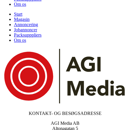
Om os
Start
Magasin
Annoncering
Jobannoncer
Packsupppliers
Om os
KONTAKT- OG BESØGSADRESSE
AGI Media AB
Altonagatan 5