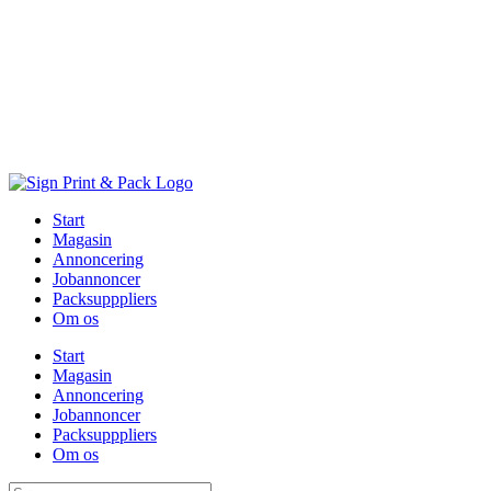
Skip
to
content
Start
Magasin
Annoncering
Jobannoncer
Packsupppliers
Om os
Start
Magasin
Annoncering
Jobannoncer
Packsupppliers
Om os
Søg