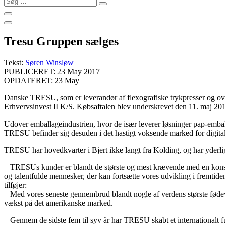
…
Tresu Gruppen sælges
Tekst:
Søren Winsløw
PUBLICERET: 23 May 2017
OPDATERET: 23 May
Danske TRESU, som er leverandør af flexografiske trykpresser og overf
Erhvervsinvest II K/S. Købsaftalen blev underskrevet den 11. maj 20
Udover emballageindustrien, hvor de især leverer løsninger pap-emballe
TRESU befinder sig desuden i det hastigt voksende marked for digita
TRESU har hovedkvarter i Bjert ikke langt fra Kolding, og har yderlig
– TRESUs kunder er blandt de største og mest krævende med en konstant
og talentfulde mennesker, der kan fortsætte vores udvikling i fremt
tilføjer:
– Med vores seneste gennembrud blandt nogle af verdens største fødeva
vækst på det amerikanske marked.
– Gennem de sidste fem til syv år har TRESU skabt et internationalt f