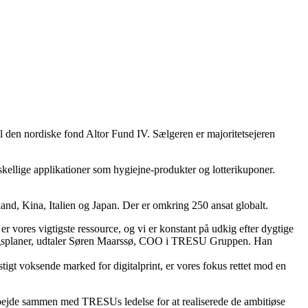
il den nordiske fond Altor Fund IV. Sælgeren er majoritetsejeren
skellige applikationer som hygiejne-produkter og lotterikuponer.
and, Kina, Italien og Japan. Der er omkring 250 ansat globalt.
 vores vigtigste ressource, og vi er konstant på udkig efter dygtige
klingsplaner, udtaler Søren Maarssø, COO i TRESU Gruppen. Han
igt voksende marked for digitalprint, er vores fokus rettet mod en
 arbejde sammen med TRESUs ledelse for at realiserede de ambitiøse