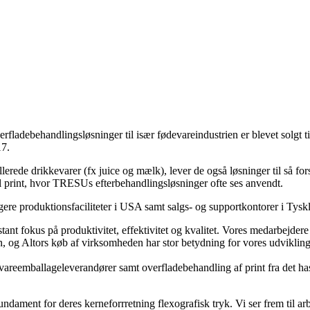
ladebehandlingsløsninger til især fødevareindustrien er blevet solgt t
17.
rede drikkevarer (fx juice og mælk), lever de også løsninger til så for
l print, hvor TRESUs efterbehandlingsløsninger ofte ses anvendt.
ere produktionsfaciliteter i USA samt salgs- og supportkontorer i Tyskl
 fokus på produktivitet, effektivitet og kvalitet. Vores medarbejdere er
iden, og Altors køb af virksomheden har stor betydning for vores udvi
reemballageleverandører samt overfladebehandling af print fra det hast
undament for deres kerneforrretning flexografisk tryk. Vi ser frem til