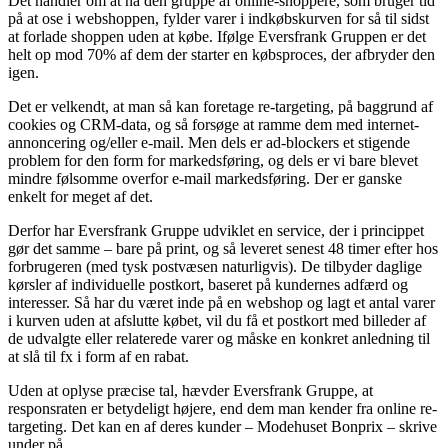
Det handler om at nå den gruppe af online-shoppere, som bruger tid
på at ose i webshoppen, fylder varer i indkøbskurven for så til sidst
at forlade shoppen uden at købe. Ifølge Eversfrank Gruppen er det
helt op mod 70% af dem der starter en købsproces, der afbryder den
igen.
Det er velkendt, at man så kan foretage re-targeting, på baggrund af
cookies og CRM-data, og så forsøge at ramme dem med internet-
annoncering og/eller e-mail. Men dels er ad-blockers et stigende
problem for den form for markedsføring, og dels er vi bare blevet
mindre følsomme overfor e-mail markedsføring. Der er ganske
enkelt for meget af det.
Derfor har Eversfrank Gruppe udviklet en service, der i princippet
gør det samme – bare på print, og så leveret senest 48 timer efter hos
forbrugeren (med tysk postvæsen naturligvis). De tilbyder daglige
kørsler af individuelle postkort, baseret på kundernes adfærd og
interesser. Så har du været inde på en webshop og lagt et antal varer
i kurven uden at afslutte købet, vil du få et postkort med billeder af
de udvalgte eller relaterede varer og måske en konkret anledning til
at slå til fx i form af en rabat.
Uden at oplyse præcise tal, hævder Eversfrank Gruppe, at
responsraten er betydeligt højere, end dem man kender fra online re-
targeting. Det kan en af deres kunder – Modehuset Bonprix – skrive
under på.