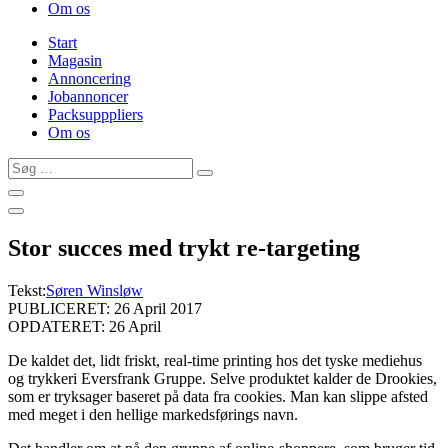
Om os
Start
Magasin
Annoncering
Jobannoncer
Packsupppliers
Om os
Søg
…
Stor succes med trykt re-targeting
Tekst:
Søren Winsløw
PUBLICERET: 26 April 2017
OPDATERET: 26 April
De kaldet det, lidt friskt, real-time printing hos det tyske mediehus
og trykkeri Eversfrank Gruppe. Selve produktet kalder de Drookies,
som er tryksager baseret på data fra cookies. Man kan slippe afsted
med meget i den hellige markedsførings navn.