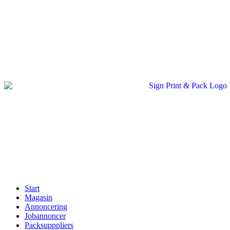
Skip
to
content
Start
Magasin
Annoncering
Jobannoncer
Packsupppliers