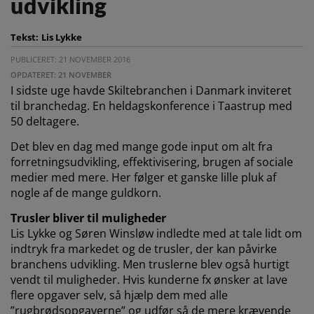
udvikling
Tekst:
Lis Lykke
PUBLICERET: 21 NOVEMBER 2016
OPDATERET: 21 NOVEMBER
I sidste uge havde Skiltebranchen i Danmark inviteret
til branchedag. En heldagskonference i Taastrup med
50 deltagere.
Det blev en dag med mange gode input om alt fra
forretningsudvikling, effektivisering, brugen af sociale
medier med mere.
Her følger et ganske lille pluk af
nogle af de mange guldkorn.
Trusler bliver til muligheder
Lis Lykke og Søren Winsløw indledte med at tale lidt om
indtryk fra markedet og de trusler, der kan påvirke
branchens udvikling. Men truslerne blev også hurtigt
vendt til muligheder. Hvis kunderne fx ønsker at lave
flere opgaver selv, så hjælp dem med alle
”rugbrødsopgaverne” og udfør så de mere krævende