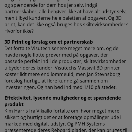
og spændende for dem hos jer selv. Indgå
partnerskaber, alle behøver ikke at have alt udstyr selv,
men tilbyd kunderne hele paletten af opgaver. Og 3D
print, kan det ikke også bruges hos skiltevirksomheder?
Hvorfor ikke?
3D Print og forslag om et partnerskab
Det fortalte Visutech senere meget mere om, og de
havde nogle flotte prøver med på opgaver, der
passede perfekt ind i de produkter, skiltevirksomheder
tilbyder deres kunder. Visutechs Massivit 3D-printer
koster lidt mere end lommeuld, men Jan Stevnsborg
foreslog hurtigt, at flere kunne gå sammen om
investeringen. Og han bød ind med 1/10 på stedet.
Effektivitet, lysende muligheder og et spændende
produkt
Kim Harris fra Vikiallo fortalte om, hvor meget mere
sikkert og hurtigt det er at foretage opmålinger ude i
marked med digitalt udstyr. Og PMH Systems
præsenterede deres Reboard plader, der kan bruges til