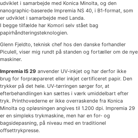
udviklet i samarbejde med Konica Minolta, og
den
nanographic-baserede Impremia NS 40, i B1-format, som
er udviklet i samarbejde med Landa.
I begge tilfælde har Komori selv stået bag
papirhåndteringsteknologien.
Glenn Fjeldto, teknisk chef hos den danske forhandler
Piculell, viser mig rundt på standen og fortæller om de nye
maskiner.
Impremia IS 29
anvender UV-inkjet og har derfor ikke
brug for forpræpareret eller inkjet certificeret papir. Den
trykker på det hele. UV-tørringen sørger for, at
efterbehandlingen kan sættes i værk umiddelbart efter
tryk. Printhovederne er ikke overraskende fra Konica
Minolta og opløsningen angives til 1.200 dpi. Impremia 29
er en simpleks trykmaskine, men har en for- og
bagsidepasning, på niveau med en traditionel
offsettrykpresse.