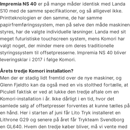
Impremia NS 40
er på mange måder identisk med Landa
S10 med de samme specifikationer, og så alligevel ikke.
Printteknologien er den samme, de har samme
papirfremføringssystem, men på selve den måde maskinen
styres, har de valgte individuelle løsninger. Landa med sit
meget futuristiske touchscreen system, mens Komori har
valgt noget, der minder mere om deres traditionelle
styringssystem til offsetpresserne. Impremia NS 40 bliver
leveringsklar i 2017 i følge Komori.
Årets tredje Komori installation?
Men der er stadig lidt fremtid over de nye maskiner, og
Glenn Fjeldto kan da også med en vis stolthed fortælle, at
Piculell faktisk er ved at lukke den tredje aftale om en
Komori-installation i år. Ikke dårligt i en tid, hvor det
samlede salg af offsetpresser forventes at kunne tælles på
en hånd. Her i starten af juni får Lito Tryk installeret en
Lithrone G29 og senere på året får Trykteam Svendborg
en GL640. Hvem den tredje køber bliver, må vi vente med