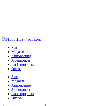
Skip
to
content
Start
Magasin
Annoncering
Jobannoncer
Packsupppliers
Om os
Start
Magasin
Annoncering
Jobannoncer
Packsupppliers
Om os
Søg