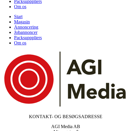
Packsupppliers
Om os
Start
Magasin
Annoncering
Jobannoncer
Packsupppliers
Om os
KONTAKT- OG BESØGSADRESSE
AGI Media AB