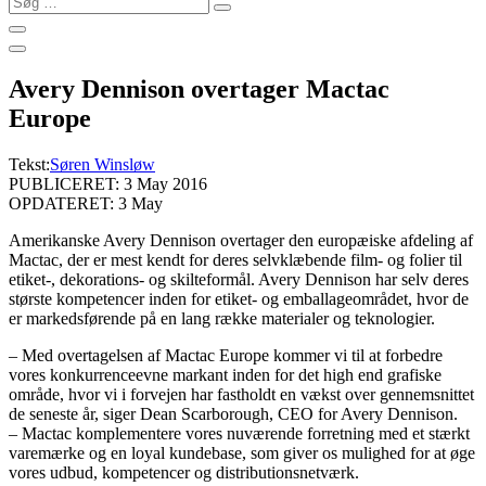
…
Avery Dennison overtager Mactac
Europe
Tekst:
Søren Winsløw
PUBLICERET: 3 May 2016
OPDATERET: 3 May
Amerikanske Avery Dennison overtager den europæiske afdeling af
Mactac, der er mest kendt for deres selvklæbende film- og folier til
etiket-, dekorations- og skilteformål.
Avery Dennison har selv deres
største kompetencer inden for etiket- og emballageområdet, hvor de
er markedsførende på en lang række materialer og teknologier.
– Med overtagelsen af Mactac Europe kommer vi til at forbedre
vores konkurrenceevne markant inden for det high end grafiske
område, hvor vi i forvejen har fastholdt en vækst over gennemsnittet
de seneste år, siger Dean Scarborough, CEO for Avery Dennison.
– Mactac komplementere vores nuværende forretning med et stærkt
varemærke og en loyal kundebase, som giver os mulighed for at øge
vores udbud, kompetencer og distributionsnetværk.