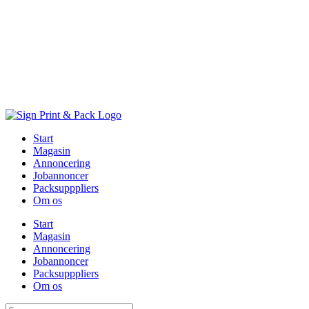
Skip
to
content
Start
Magasin
Annoncering
Jobannoncer
Packsupppliers
Om os
Start
Magasin
Annoncering
Jobannoncer
Packsupppliers
Om os
Søg