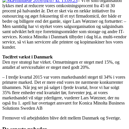
– Vi er som organisation
lykkes med at reducere vores omkostningsprocent fra 45 til 30
procent på halvandet år. Det er sket via en række initiativer fra
outsourcing og øget fokusering til et nyt firmadomicil, der både er
bedre og billigere end det gamle, siger Lars Wørzner og fortsætter: –
Men samtidig har vi styrket vores salgsorganisation og salgsindsats
samt udviklet helt nye forretningsområder som storage og andre IT-
services. Konica Minolta i Danmark tilbyder i dag bl.a. multi-vendor
service, så vi kan servicere alle printere og kopimaskiner hos vores
kunder.
Tocifret vækst i Danmark
Den nye strategi har virket. Omsætningen er steget med 15%, og
antallet af serviceaftaler er steget med godt 20%.
– I tredje kvartal 2015 var vores markedsandel steget til 34% i vores
primære marked. Det er mere end vores tre nærmeste konkurrenter
tilsammen. Når jeg ser på salget i fjerde kvartal, hvor vi har solgt
35% flere enheder end kvartalet før, forventer jeg, at vores
markedsandel vil stige yderligere, vurderer Lars Wørzner, der nu
også fra 1. april har overtaget ansvaret for Konica Minolta Business
Solutions Sweden AB
Fremover vil arbejdstiden blive delt mellem Danmark og Sverige.