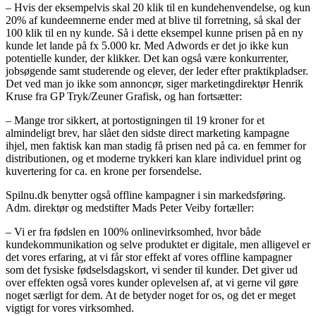
– Hvis der eksempelvis skal 20 klik til en kundehenvendelse, og kun
20% af kundeemnerne ender med at blive til forretning, så skal der
100 klik til en ny kunde. Så i dette eksempel kunne prisen på en ny
kunde let lande på fx 5.000 kr. Med Adwords er det jo ikke kun
potentielle kunder, der klikker. Det kan også være konkurrenter,
jobsøgende samt studerende og elever, der leder efter praktikpladser.
Det ved man jo ikke som annoncør, siger marketingdirektør Henrik
Kruse fra GP Tryk/Zeuner Grafisk, og han fortsætter:
– Mange tror sikkert, at portostigningen til 19 kroner for et
almindeligt brev, har slået den sidste direct marketing kampagne
ihjel, men faktisk kan man stadig få prisen ned på ca. en femmer for
distributionen, og et moderne trykkeri kan klare individuel print og
kuvertering for ca. en krone per forsendelse.
Spilnu.dk benytter også offline kampagner i sin markedsføring.
Adm. direktør og medstifter Mads Peter Veiby fortæller:
– Vi er fra fødslen en 100% onlinevirksomhed, hvor både
kundekommunikation og selve produktet er digitale, men alligevel er
det vores erfaring, at vi får stor effekt af vores offline kampagner
som det fysiske fødselsdagskort, vi sender til kunder. Det giver ud
over effekten også vores kunder oplevelsen af, at vi gerne vil gøre
noget særligt for dem. At de betyder noget for os, og det er meget
vigtigt for vores virksomhed.