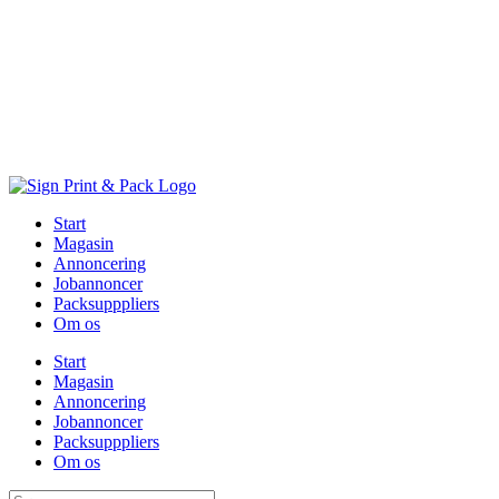
Skip
to
content
Start
Magasin
Annoncering
Jobannoncer
Packsupppliers
Om os
Start
Magasin
Annoncering
Jobannoncer
Packsupppliers
Om os
Søg