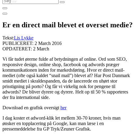
…
Er en direct mail blevet et overset medie?
Tekst:
Lis Lykke
PUBLICERET: 2 March 2016
OPDATERET: 2 March
Vi får tudet ørerne fulde af betydningen af online. Ord som SEO,
responsive design, online shop, facebook og adwords præger
kommunikationen inden for markedsføring. Hvor er direct mail-
mediet (ofte også kaldet “snail mail”) blevet af?
Har Post Danmark
smidt mediet i skraldespanden, da de lancerede en uhørt stor
prisstigning på porto? Og får vi virkelig nok for pengene til
adwords? De bliver dyrere og dyrere. Helt op til 50 % rapporteres
der fra international side.
Download en grafisk oversigt
her
I dag koster et adword-klik let mellem 30-70 kroner, hvis man
ønsker en topplacering på Google, kan man læse i en
pressemeddelelse fra GP Tryk/Zeuner Grafisk.