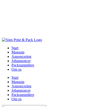
Skip
to
content
Start
Magasin
Annoncering
Jobannoncer
Packsupppliers
Om os
Start
Magasin
Annoncering
Jobannoncer
Packsupppliers
Om os
Søg