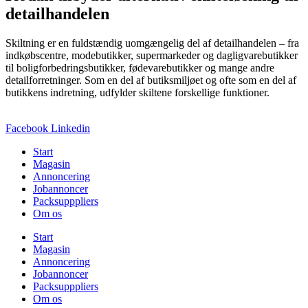
detailhandelen
Skiltning er en fuldstændig uomgængelig del af detailhandelen – fra
indkøbscentre, modebutikker, supermarkeder og dagligvarebutikker
til boligforbedringsbutikker, fødevarebutikker og mange andre
detailforretninger. Som en del af butiksmiljøet og ofte som en del af
butikkens indretning, udfylder skiltene forskellige funktioner.
Facebook
Linkedin
Start
Magasin
Annoncering
Jobannoncer
Packsupppliers
Om os
Start
Magasin
Annoncering
Jobannoncer
Packsupppliers
Om os