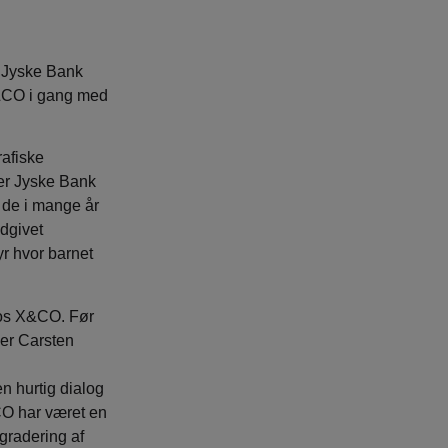
r Jyske Bank
X&CO i gang med
rafiske
 er Jyske Bank
 de i mange år
udgivet
r hvor barnet
hos X&CO. Før
er Carsten
n hurtig dialog
O har været en
opgradering af