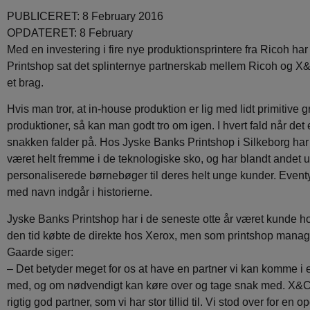
PUBLICERET: 8 February 2016
OPDATERET: 8 February
Med en investering i fire nye produktionsprintere fra Ricoh ha
Printshop sat det splinternye partnerskab mellem Ricoh og 
et brag.
Hvis man tror, at in-house produktion er lig med lidt primitive g
produktioner, så kan man godt tro om igen. I hvert fald når det
snakken falder på. Hos Jyske Banks Printshop i Silkeborg har
været helt fremme i de teknologiske sko, og har blandt andet 
personaliserede børnebøger til deres helt unge kunder. Eventy
med navn indgår i historierne.
Jyske Banks Printshop har i de seneste otte år været kunde 
den tid købte de direkte hos Xerox, men som printshop manag
Gaarde siger:
– Det betyder meget for os at have en partner vi kan komme i e
med, og om nødvendigt kan køre over og tage snak med. X&C
rigtig god partner, som vi har stor tillid til. Vi stod over for en 