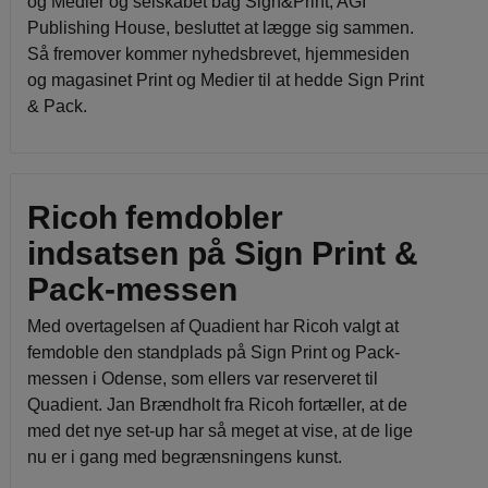
og Medier og selskabet bag Sign&Print, AGI
Publishing House, besluttet at lægge sig sammen.
Så fremover kommer nyhedsbrevet, hjemmesiden
og magasinet Print og Medier til at hedde Sign Print
& Pack.
Ricoh femdobler
indsatsen på Sign Print &
Pack-messen
Med overtagelsen af Quadient har Ricoh valgt at
femdoble den standplads på Sign Print og Pack-
messen i Odense, som ellers var reserveret til
Quadient. Jan Brændholt fra Ricoh fortæller, at de
med det nye set-up har så meget at vise, at de lige
nu er i gang med begrænsningens kunst.