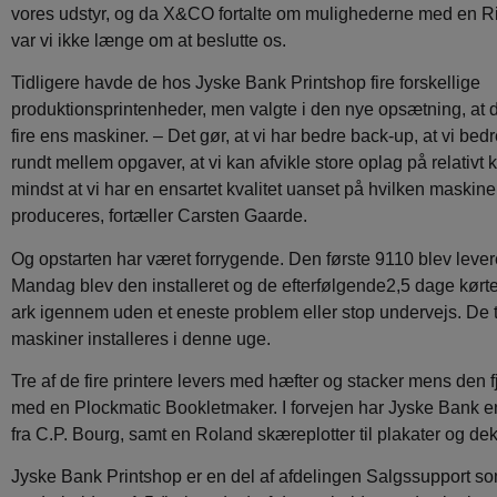
vores udstyr, og da X&CO fortalte om mulighederne med en R
var vi ikke længe om at beslutte os.
Tidligere havde de hos Jyske Bank Printshop fire forskellige
produktionsprintenheder, men valgte i den nye opsætning, at 
fire ens maskiner. – Det gør, at vi har bedre back-up, at vi bedr
rundt mellem opgaver, at vi kan afvikle store oplag på relativt k
mindst at vi har en ensartet kvalitet uanset på hvilken maskin
produceres, fortæller Carsten Gaarde.
Og opstarten har været forrygende. Den første 9110 blev levere
Mandag blev den installeret og de efterfølgende2,5 dage kørt
ark igennem uden et eneste problem eller stop undervejs. De t
maskiner installeres i denne uge.
Tre af de fire printere levers med hæfter og stacker mens den f
med en Plockmatic Bookletmaker. I forvejen har Jyske Bank 
fra C.P. Bourg, samt en Roland skæreplotter til plakater og dek
Jyske Bank Printshop er en del af afdelingen Salgssupport so