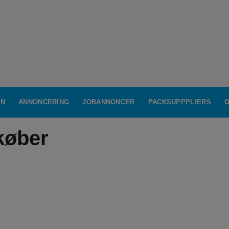
IN
ANNONCERING
JOBANNONCER
PACKSUPPPLIERS
O
køber