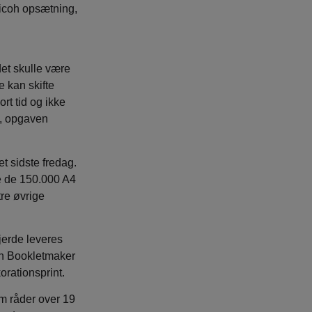
icoh opsætning,
det skulle være
e kan skifte
ort tid og ikke
e, opgaven
t sidste fredag.
e de 150.000 A4
re øvrige
jerde leveres
en Bookletmaker
orationsprint.
m råder over 19