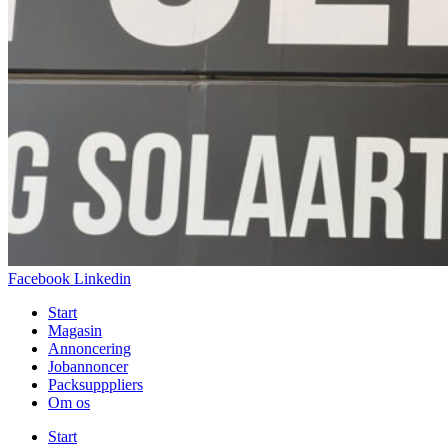
Facebook
Linkedin
Start
Magasin
Annoncering
Jobannoncer
Packsupppliers
Om os
Start