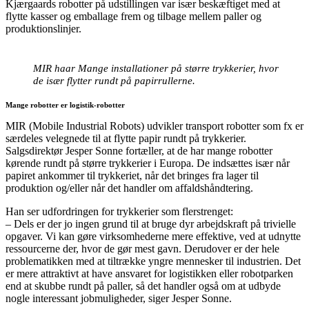
Kjærgaards robotter på udstillingen var især beskæftiget med at
flytte kasser og emballage frem og tilbage mellem paller og
produktionslinjer.
MIR haar Mange installationer på større trykkerier, hvor
de især flytter rundt på papirrullerne.
Mange robotter er logistik-robotter
MIR (Mobile Industrial Robots) udvikler transport robotter som fx er
særdeles velegnede til at flytte papir rundt på trykkerier.
Salgsdirektør Jesper Sonne fortæller, at de har mange robotter
kørende rundt på større trykkerier i Europa. De indsættes især når
papiret ankommer til trykkeriet, når det bringes fra lager til
produktion og/eller når det handler om affaldshåndtering.
Han ser udfordringen for trykkerier som flerstrenget:
– Dels er der jo ingen grund til at bruge dyr arbejdskraft på trivielle
opgaver. Vi kan gøre virksomhederne mere effektive, ved at udnytte
ressourcerne der, hvor de gør mest gavn. Derudover er der hele
problematikken med at tiltrække yngre mennesker til industrien. Det
er mere attraktivt at have ansvaret for logistikken eller robotparken
end at skubbe rundt på paller, så det handler også om at udbyde
nogle interessant jobmuligheder, siger Jesper Sonne.