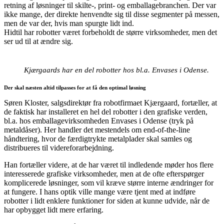
retning af løsninger til skilte-, print- og emballagebranchen. Der var
ikke mange, der direkte henvendte sig til disse segmenter på messen,
men de var der, hvis man spurgte lidt ind.
Hidtil har robotter været forbeholdt de større virksomheder, men det
ser ud til at ændre sig.
Kjærgaards har en del robotter hos bl.a. Envases i Odense.
Der skal næsten altid tilpasses for at få den optimal løsning
Søren Kloster, salgsdirektør fra robotfirmaet Kjærgaard, fortæller, at
de faktisk har installeret en hel del robotter i den grafiske verden,
bl.a. hos emballagevirksomheden Envases i Odense (tryk på
metaldåser). Her handler det mestendels om end-of-the-line
håndtering, hvor de færdigtrykte metalplader skal samles og
distribueres til videreforarbejdning.
Han fortæller videre, at de har været til indledende møder hos flere
interesserede grafiske virksomheder, men at de ofte efterspørger
komplicerede løsninger, som vil kræve større interne ændringer for
at fungere. I hans optik ville mange være tjent med at indføre
robotter i lidt enklere funktioner for siden at kunne udvide, når de
har opbygget lidt mere erfaring.