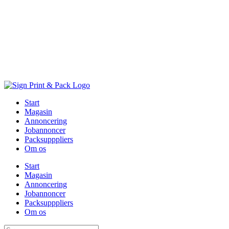
Skip
to
content
Start
Magasin
Annoncering
Jobannoncer
Packsupppliers
Om os
Start
Magasin
Annoncering
Jobannoncer
Packsupppliers
Om os
Søg