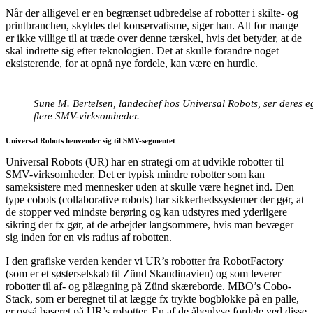
Når der alligevel er en begrænset udbredelse af robotter i skilte- og
printbranchen, skyldes det konservatisme, siger han. Alt for mange
er ikke villige til at træde over denne tærskel, hvis det betyder, at de
skal indrette sig efter teknologien. Det at skulle forandre noget
eksisterende, for at opnå nye fordele, kan være en hurdle.
Sune M. Bertelsen, landechef hos Universal Robots, ser deres eg
flere SMV-virksomheder.
Universal Robots henvender sig til SMV-segmentet
Universal Robots (UR) har en strategi om at udvikle robotter til
SMV-virksomheder. Det er typisk mindre robotter som kan
sameksistere med mennesker uden at skulle være hegnet ind. Den
type cobots (collaborative robots) har sikkerhedssystemer der gør, at
de stopper ved mindste berøring og kan udstyres med yderligere
sikring der fx gør, at de arbejder langsommere, hvis man bevæger
sig inden for en vis radius af robotten.
I den grafiske verden kender vi UR’s robotter fra RobotFactory
(som er et søsterselskab til Zünd Skandinavien) og som leverer
robotter til af- og pålægning på Zünd skæreborde. MBO’s Cobo-
Stack, som er beregnet til at lægge fx trykte bogblokke på en palle,
er også baseret på UR’s robotter. En af de åbenlyse fordele ved disse