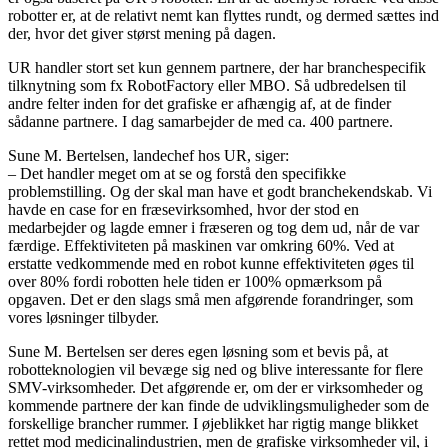
robotter er, at de relativt nemt kan flyttes rundt, og dermed sættes ind
der, hvor det giver størst mening på dagen.
UR handler stort set kun gennem partnere, der har branchespecifik
tilknytning som fx RobotFactory eller MBO. Så udbredelsen til
andre felter inden for det grafiske er afhængig af, at de finder
sådanne partnere. I dag samarbejder de med ca. 400 partnere.
Sune M. Bertelsen, landechef hos UR, siger:
– Det handler meget om at se og forstå den specifikke
problemstilling. Og der skal man have et godt branchekendskab. Vi
havde en case for en fræsevirksomhed, hvor der stod en
medarbejder og lagde emner i fræseren og tog dem ud, når de var
færdige. Effektiviteten på maskinen var omkring 60%. Ved at
erstatte vedkommende med en robot kunne effektiviteten øges til
over 80% fordi robotten hele tiden er 100% opmærksom på
opgaven. Det er den slags små men afgørende forandringer, som
vores løsninger tilbyder.
Sune M. Bertelsen ser deres egen løsning som et bevis på, at
robotteknologien vil bevæge sig ned og blive interessante for flere
SMV-virksomheder. Det afgørende er, om der er virksomheder og
kommende partnere der kan finde de udviklingsmuligheder som de
forskellige brancher rummer. I øjeblikket har rigtig mange blikket
rettet mod medicinalindustrien, men de grafiske virksomheder vil, i