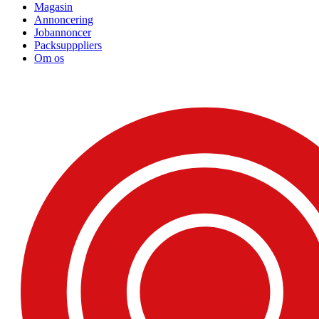
Magasin
Annoncering
Jobannoncer
Packsupppliers
Om os