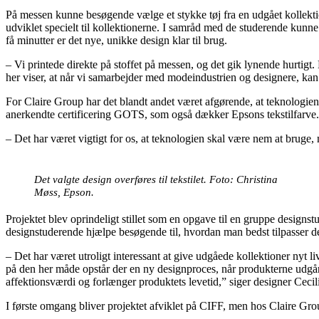
På messen kunne besøgende vælge et stykke tøj fra en udgået kollek
udviklet specielt til kollektionerne. I samråd med de studerende kunne gæ
få minutter er det nye, unikke design klar til brug.
– Vi printede direkte på stoffet på messen, og det gik lynende hurtigt
her viser, at når vi samarbejder med modeindustrien og designere, ka
For Claire Group har det blandt andet været afgørende, at teknologien
anerkendte certificering GOTS, som også dækker Epsons tekstilfarve.
– Det har været vigtigt for os, at teknologien skal være nem at bruge,
Det valgte design overføres til tekstilet. Foto: Christina
Møss, Epson.
Projektet blev oprindeligt stillet som en opgave til en gruppe design
designstuderende hjælpe besøgende til, hvordan man bedst tilpasser desi
– Det har været utroligt interessant at give udgåede kollektioner nyt 
på den her måde opstår der en ny designproces, når produkterne udgår i
affektionsværdi og forlænger produktets levetid,” siger designer Ceci
I første omgang bliver projektet afviklet på CIFF, men hos Claire Grou