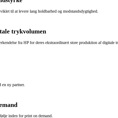
lidstyrke
dviklet til at levere lang holdbarhed og modstandsdygtighed.
itale trykvolumen
endelse fra HP for deres ekstraordinært store produktion af digitale t
 en ny partner.
Demand
følje inden for print on demand.