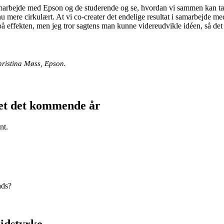
marbejde med Epson og de studerende og se, hvordan vi sammen kan tænk
 mere cirkulært. At vi co-creater det endelige resultat i samarbejde me
på effekten, men jeg tror sagtens man kunne videreudvikle idéen, så det
Christina Møss, Epson.
kjet det kommende år
nt.
ads?