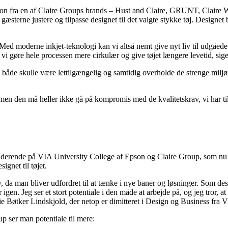
tion fra en af Claire Groups brands – Hust and Claire, GRUNT, Claire 
sterne justere og tilpasse designet til det valgte stykke tøj. Designet bl
. Med moderne inkjet-teknologi kan vi altså nemt give nyt liv til udgåed
n vi gøre hele processen mere cirkulær og give tøjet længere levetid, s
 både skulle være lettilgængelig og samtidig overholde de strenge milj
 men den må heller ikke gå på kompromis med de kvalitetskrav, vi har til
studerende på VIA University College af Epson og Claire Group, som nu ha
gnet til tøjet.
liv, da man bliver udfordret til at tænke i nye baner og løsninger. Som 
gen. Jeg ser et stort potentiale i den måde at arbejde på, og jeg tror, 
lie Bøtker Lindskjold, der netop er dimitteret i Design og Business fra 
p ser man potentiale til mere: