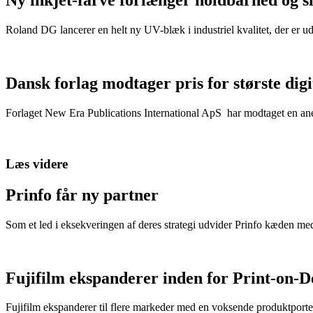
Ny inkjet-farve forlænger holdbarhed og s
Roland DG lancerer en helt ny UV-blæk i industriel kvalitet, der er u
Dansk forlag modtager pris for største dig
Forlaget New Era Publications International ApS har modtaget en anerk
Læs videre
Prinfo får ny partner
Som et led i eksekveringen af deres strategi udvider Prinfo kæden med
Fujifilm ekspanderer inden for Print-on-
Fujifilm ekspanderer til flere markeder med en voksende produktporte