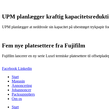
UPM planlægger kraftig kapacitetsredukt
UPM planlægger at neddrosle sin kapacitet på ubestrøget trykpapir for at
Fem nye platesettere fra Fujifilm
Fujifilm lancerer en ny serie Luxel termiske platesettere til offsetplad
Facebook
Linkedin
Start
Magasin
Annoncering
Jobannoncer
Packsupppliers
Om os
Start