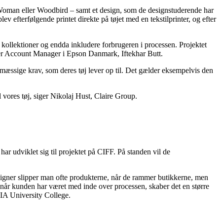
Woman eller Woodbird – samt et design, som de designstuderende har
ev efterfølgende printet direkte på tøjet med en tekstilprinter, og efter
e kollektioner og endda inkludere forbrugeren i processen. Projektet
iger Account Manager i Epson Danmark, Iftekhar Butt.
ømæssige krav, som deres tøj lever op til. Det gælder eksempelvis den
 vores tøj, siger Nikolaj Hust, Claire Group.
r udviklet sig til projektet på CIFF. På standen vil de
designer slipper man ofte produkterne, når de rammer butikkerne, men
at når kunden har været med inde over processen, skaber det en større
VIA University College.