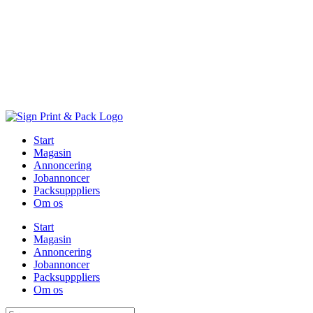
Skip
to
content
Start
Magasin
Annoncering
Jobannoncer
Packsupppliers
Om os
Start
Magasin
Annoncering
Jobannoncer
Packsupppliers
Om os
Søg