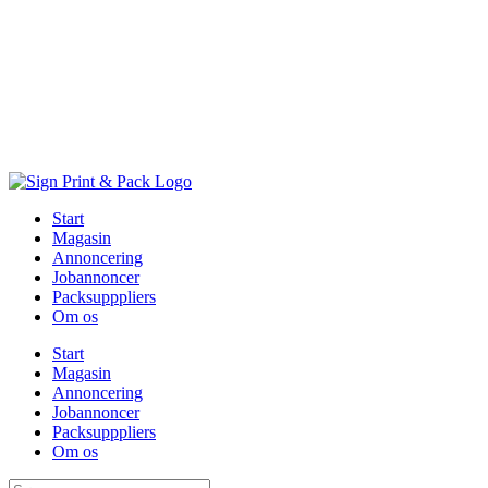
Skip
to
content
Start
Magasin
Annoncering
Jobannoncer
Packsupppliers
Om os
Start
Magasin
Annoncering
Jobannoncer
Packsupppliers
Om os
Søg