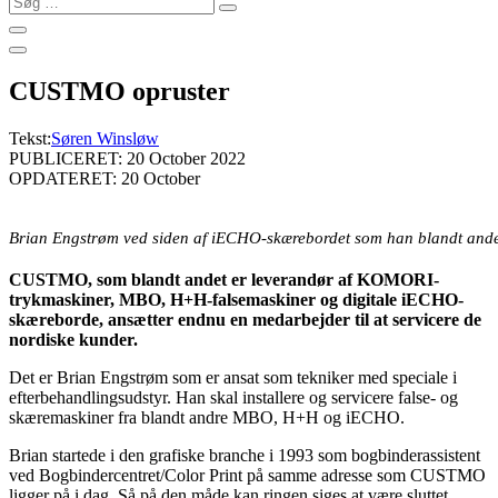
…
CUSTMO opruster
Tekst:
Søren Winsløw
PUBLICERET: 20 October 2022
OPDATERET: 20 October
Brian Engstrøm ved siden af iECHO-skærebordet som han blandt andet s
CUSTMO, som blandt andet er leverandør af KOMORI-
trykmaskiner, MBO, H+H-falsemaskiner og digitale iECHO-
skæreborde, ansætter endnu en medarbejder til at servicere de
nordiske kunder.
Det er Brian Engstrøm som er ansat som tekniker med speciale i
efterbehandlingsudstyr. Han skal installere og servicere false- og
skæremaskiner fra blandt andre MBO, H+H og iECHO.
Brian startede i den grafiske branche i 1993 som bogbinderassistent
ved Bogbindercentret/Color Print på samme adresse som CUSTMO
ligger på i dag. Så på den måde kan ringen siges at være sluttet.