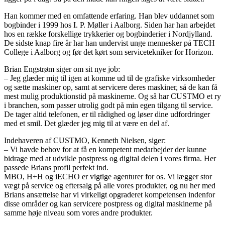
Han kommer med en omfattende erfaring. Han blev uddannet som
bogbinder i 1999 hos I. P. Møller i Aalborg. Siden har han arbejdet
hos en række forskellige trykkerier og bogbinderier i Nordjylland.
De sidste knap fire år har han undervist unge mennesker på TECH
College i Aalborg og før det kørt som servicetekniker for Horizon.
Brian Engstrøm siger om sit nye job:
– Jeg glæder mig til igen at komme ud til de grafiske virksomheder
og sætte maskiner op, samt at servicere deres maskiner, så de kan få
mest mulig produktionstid på maskinerne. Og så har CUSTMO et ry
i branchen, som passer utrolig godt på min egen tilgang til service.
De tager altid telefonen, er til rådighed og løser dine udfordringer
med et smil. Det glæder jeg mig til at være en del af.
Indehaveren af CUSTMO, Kenneth Nielsen, siger:
– Vi havde behov for at få en kompetent medarbejder der kunne
bidrage med at udvikle postpress og digital delen i vores firma. Her
passede Brians profil perfekt ind.
MBO, H+H og iECHO er vigtige agenturer for os. Vi lægger stor
vægt på service og eftersalg på alle vores produkter, og nu her med
Brians ansættelse har vi virkeligt opgraderet kompetensen indenfor
disse områder og kan servicere postpress og digital maskinerne på
samme høje niveau som vores andre produkter.