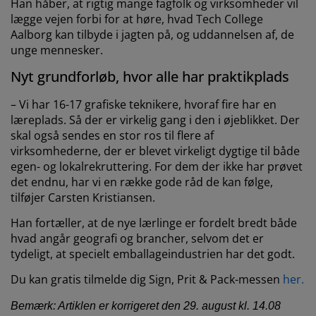
Han håber, at rigtig mange fagfolk og virksomheder vil
lægge vejen forbi for at høre, hvad Tech College
Aalborg kan tilbyde i jagten på, og uddannelsen af, de
unge mennesker.
Nyt grundforløb, hvor alle har praktikplads
– Vi har 16-17 grafiske teknikere, hvoraf fire har en
læreplads. Så der er virkelig gang i den i øjeblikket. Der
skal også sendes en stor ros til flere af
virksomhederne, der er blevet virkeligt dygtige til både
egen- og lokalrekruttering. For dem der ikke har prøvet
det endnu, har vi en række gode råd de kan følge,
tilføjer Carsten Kristiansen.
Han fortæller, at de nye lærlinge er fordelt bredt både
hvad angår geografi og brancher, selvom det er
tydeligt, at specielt emballageindustrien har det godt.
Du kan gratis tilmelde dig Sign, Prit & Pack-messen
her.
Bemærk: Artiklen er korrigeret den 29. august kl. 14.08