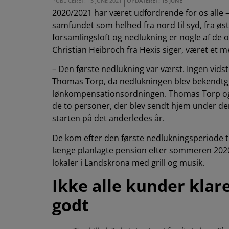
PUBLICERET: 15 JUNE 2021
OPDATERET: 15 JUNE
2020/2021 har været udfordrende for os alle –
samfundet som helhed fra nord til syd, fra øst
forsamlingsloft og nedlukning er nogle af de 
Christian Heibroch fra Hexis siger, været et 
– Den første nedlukning var værst. Ingen vidste
Thomas Torp, da nedlukningen blev bekendtgjor
lønkompensationsordningen. Thomas Torp og Je
de to personer, der blev sendt hjem under de
starten på det anderledes år.
De kom efter den første nedlukningsperiode til
længe planlagte pension efter sommeren 2020. 
lokaler i Landskrona med grill og musik.
Ikke alle kunder klar
godt