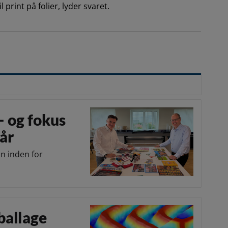
print på folier, lyder svaret.
– og fokus
år
on inden for
ballage