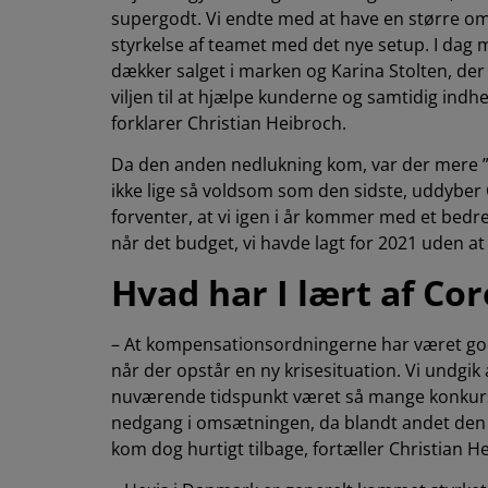
supergodt. Vi endte med at have en større om
styrkelse af teamet med det nye setup. I dag
dækker salget i marken og Karina Stolten, der
viljen til at hjælpe kunderne og samtidig indh
forklarer Christian Heibroch.
Da den anden nedlukning kom, var der mere ”r
ikke lige så voldsom som den sidste, uddyber C
forventer, at vi igen i år kommer med et bedre
når det budget, vi havde lagt for 2021 uden a
Hvad har I lært af Co
– At kompensationsordningerne har været god
når der opstår en ny krisesituation. Vi undgik a
nuværende tidspunkt været så mange konkurs
nedgang i omsætningen, da blandt andet den
kom dog hurtigt tilbage, fortæller Christian H