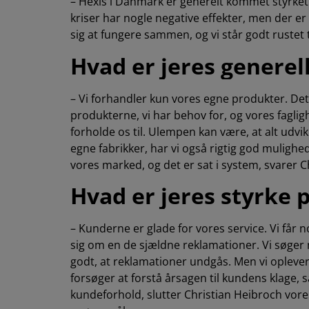
– Hexis i Danmark er generelt kommet styrket
kriser har nogle negative effekter, men der er
sig at fungere sammen, og vi står godt rustet 
Hvad er jeres generel
– Vi forhandler kun vores egne produkter. Det 
produkterne, vi har behov for, og vores fagligh
forholde os til. Ulempen kan være, at alt udvi
egne fabrikker, har vi også rigtig god mulighed
vores marked, og det er sat i system, svarer C
Hvad er jeres styrke
– Kunderne er glade for vores service. Vi får 
sig om en de sjældne reklamationer. Vi søger n
godt, at reklamationer undgås. Men vi oplever
forsøger at forstå årsagen til kundens klage, 
kundeforhold, slutter Christian Heibroch vores