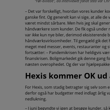
“Før-billede”, da interviewet fandt sted var Ch
– Det var forskelligt, hvordan vores kunder 
ganske fint. Og generelt kan vi sige, at alle d
været mindst sårbare. Men hvis jeg skal genera
håndværkere som kunder. De fik også under n
var ikke kun nye biler, derimod eksisterende bi
håndværksvirksomheder. Til gengæld gik det 
meget med messer, events, restauranter og st
fortsætter: – Pandemikrisen har heldigvis være
finanskrisen. Boligmarkedet gik denne gang f
næsten overophedet. Og der var hjælpepakke
Hexis kommer OK ud a
For Hexis, som stadig betragter sig selv som e
derfor også har budgetter med indlagt årlig v
nedlukning.
– I juni begyndte vi igen at besøge kunder, så 