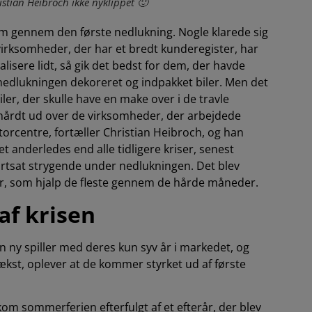
ristian Heibroch ikke nyklippet 🙂
kom gennem den første nedlukning. Nogle klarede sig
e virksomheder, der har et bredt kunderegister, har
lisere lidt, så gik det bedst for dem, der havde
edlukningen dekoreret og indpakket biler. Men det
ler, der skulle have en make over i de travle
hårdt ud over de virksomheder, der arbejdede
orcentre, fortæller Christian Heibroch, og han
t anderledes end alle tidligere kriser, senest
ortsat strygende under nedlukningen. Det blev
r, som hjalp de fleste gennem de hårde måneder.
f krisen
n ny spiller med deres kun syv år i markedet, og
ækst, oplever at de kommer styrket ud af første
kom sommerferien efterfulgt af et efterår, der blev