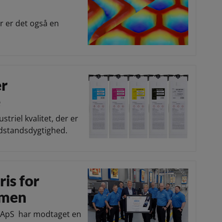
r er det også en
er
e
triel kvalitet, der er
odstandsdygtighed.
is for
umen
l ApS har modtaget en