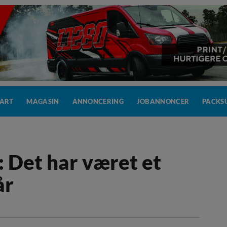
TART
MAGASIN
ANNONCERING
JOBANNONCER
PACKSU
: Det har været et
år