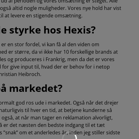
 ud af perioden og vores omsætning er steget. Alle
 også altid nogle muligheder. Vores nye hold har vist
til at levere en stigende omsætning.
le styrke hos Hexis?
er en stor fordel, vi kan få al den viden om
ed er større, da vi ikke har 10 forskellige brands at
kles og produceres i Frankrig, men da det er vores
 for give input til, hvad der er behov for i netop
hristian Heibroch.
 på markedet?
normalt god ros ude i markedet. Også når det drejer
aturligvis til hver en tid, at betjene kunderne så
 også, at når man tager en reklamation alvorligt,
så er det næsten den bedste indgang til et tæt
 ”snak” om et anderledes år, inden jeg stiller sidste