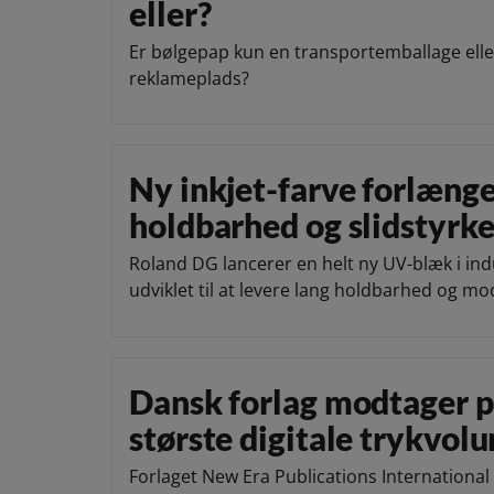
eller?
Er bølgepap kun en transportemballage elle
reklameplads?
Ny inkjet-farve forlæng
holdbarhed og slidstyrk
Roland DG lancerer en helt ny UV-blæk i indus
udviklet til at levere lang holdbarhed og m
Dansk forlag modtager pr
største digitale trykvol
Forlaget New Era Publications Internationa