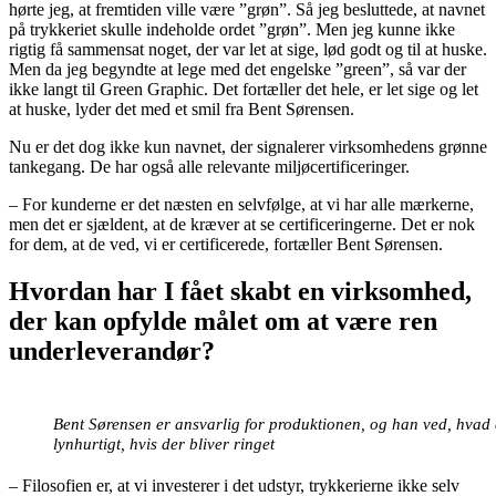
hørte jeg, at fremtiden ville være ”grøn”. Så jeg besluttede, at navnet
på trykkeriet skulle indeholde ordet ”grøn”. Men jeg kunne ikke
rigtig få sammensat noget, der var let at sige, lød godt og til at huske.
Men da jeg begyndte at lege med det engelske ”green”, så var der
ikke langt til Green Graphic. Det fortæller det hele, er let sige og let
at huske, lyder det med et smil fra Bent Sørensen.
Nu er det dog ikke kun navnet, der signalerer virksomhedens grønne
tankegang. De har også alle relevante miljøcertificeringer.
– For kunderne er det næsten en selvfølge, at vi har alle mærkerne,
men det er sjældent, at de kræver at se certificeringerne. Det er nok
for dem, at de ved, vi er certificerede, fortæller Bent Sørensen.
Hvordan har I fået skabt en virksomhed,
der kan opfylde målet om at være ren
underleverandør?
Bent Sørensen er ansvarlig for produktionen, og han ved, hvad 
lynhurtigt, hvis der bliver ringet
– Filosofien er, at vi investerer i det udstyr, trykkerierne ikke selv