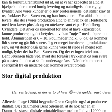
kan få fornuftig rentabilitet ud af, og at vi har kapacitet til altid at
hjælpe kunderne med hurtig levering og naturligvis i den rigtige
kvalitet. Alle vores kunder er jo selv professionelle, det stiller krav til
os, forklarer Bent Sørensen, og han fortsætter: – For altid at kunne
levere, står der i vores produktion altid to af hver, fx en Heidelberg
med fem farver plus lak og en ottefarve samt et par Heidelberg
Cylindere. Det giver os sikkerhed for altid at have kapacitet og
kunne producere, og det betyder, at vi kan ”nøjes” med at køre i to
hold. Åbningstiden er 6 – 18. Poul møder ind kl. 6, og jeg kommer
lidt senere og går lidt senere. Jeg er meget involveret i produktionen
selv, og vil derfor også gerne kunne være til stede så meget som
muligt, lyder det fra Bent Sørensen. Og der er ingen tvivl om, at
Bent Sørensen både ved, hvad der foregår i trykkeriet og kan svare
på næsten alt uden at skulle undersøge først. Når der kommer et
spørgsmål fra en medarbejder, kommer svaret promte.
Stor digital produktion
Her ses tydeligt, at der er to af hver 🙂 – det gælder også deres 
Allerede tilbage i 2004 begyndte Green Graphic også at producere
digitalt. Og i dag mener Bent Sørensen, at de nok har en af
Danmarks største digitale printafdelinger med en Indigo 12000, en