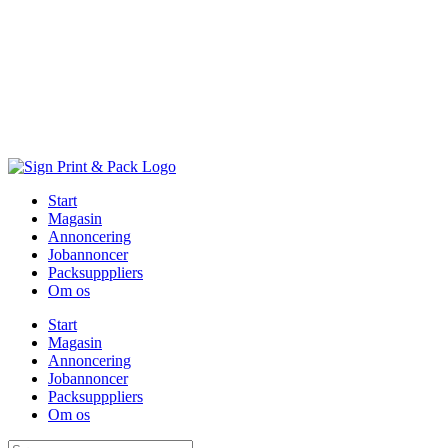
Skip
to
content
Start
Magasin
Annoncering
Jobannoncer
Packsupppliers
Om os
Start
Magasin
Annoncering
Jobannoncer
Packsupppliers
Om os
Søg