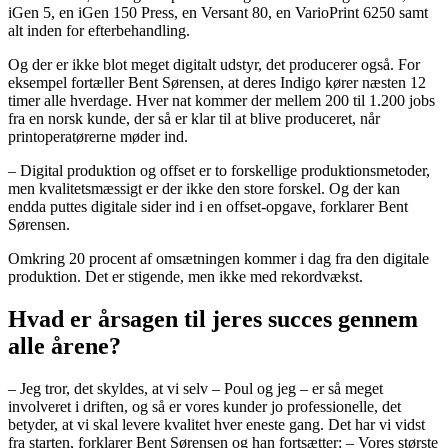
iGen 5, en iGen 150 Press, en Versant 80, en VarioPrint 6250 samt
alt inden for efterbehandling.
Og der er ikke blot meget digitalt udstyr, det producerer også. For
eksempel fortæller Bent Sørensen, at deres Indigo kører næsten 12
timer alle hverdage. Hver nat kommer der mellem 200 til 1.200 jobs
fra en norsk kunde, der så er klar til at blive produceret, når
printoperatørerne møder ind.
– Digital produktion og offset er to forskellige produktionsmetoder,
men kvalitetsmæssigt er der ikke den store forskel. Og der kan
endda puttes digitale sider ind i en offset-opgave, forklarer Bent
Sørensen.
Omkring 20 procent af omsætningen kommer i dag fra den digitale
produktion. Det er stigende, men ikke med rekordvækst.
Hvad er årsagen til jeres succes gennem
alle årene?
– Jeg tror, det skyldes, at vi selv – Poul og jeg – er så meget
involveret i driften, og så er vores kunder jo professionelle, det
betyder, at vi skal levere kvalitet hver eneste gang. Det har vi vidst
fra starten, forklarer Bent Sørensen og han fortsætter: – Vores største