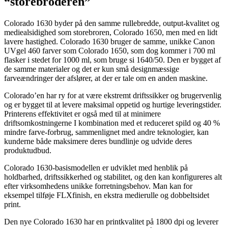
“storebroderen”
Colorado 1630 byder på den samme rullebredde, output-kvalitet og
mediealsidighed som storebroren, Colorado 1650, men med en lidt
lavere hastighed. Colorado 1630 bruger de samme, unikke Canon
UVgel 460 farver som Colorado 1650, som dog kommer i 700 ml
flasker i stedet for 1000 ml, som bruge si 1640/50. Den er bygget af
de samme materialer og det er kun små designmæssige
farveændringer der afslører, at der er tale om en anden maskine.
Colorado’en har ry for at være ekstremt driftssikker og brugervenlig
og er bygget til at levere maksimal oppetid og hurtige leveringstider.
Printerens effektivitet er også med til at minimere
driftsomkostningerne I kombination med et reduceret spild og 40 %
mindre farve-forbrug, sammenlignet med andre teknologier, kan
kunderne både maksimere deres bundlinje og udvide deres
produktudbud.
Colorado 1630-basismodellen er udviklet med henblik på
holdbarhed, driftssikkerhed og stabilitet, og den kan konfigureres alt
efter virksomhedens unikke forretningsbehov. Man kan for
eksempel tilføje FLXfinish, en ekstra medierulle og dobbeltsidet
print.
Den nye Colorado 1630 har en printkvalitet på 1800 dpi og leverer