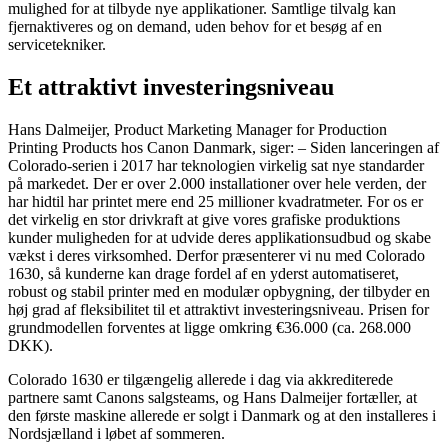
mulighed for at tilbyde nye applikationer. Samtlige tilvalg kan
fjernaktiveres og on demand, uden behov for et besøg af en
servicetekniker.
Et attraktivt investeringsniveau
Hans Dalmeijer, Product Marketing Manager for Production
Printing Products hos Canon Danmark, siger: – Siden lanceringen af
Colorado-serien i 2017 har teknologien virkelig sat nye standarder
på markedet. Der er over 2.000 installationer over hele verden, der
har hidtil har printet mere end 25 millioner kvadratmeter. For os er
det virkelig en stor drivkraft at give vores grafiske produktions
kunder muligheden for at udvide deres applikationsudbud og skabe
vækst i deres virksomhed. Derfor præsenterer vi nu med Colorado
1630, så kunderne kan drage fordel af en yderst automatiseret,
robust og stabil printer med en modulær opbygning, der tilbyder en
høj grad af fleksibilitet til et attraktivt investeringsniveau. Prisen for
grundmodellen forventes at ligge omkring €36.000 (ca. 268.000
DKK).
Colorado 1630 er tilgængelig allerede i dag via akkrediterede
partnere samt Canons salgsteams, og Hans Dalmeijer fortæller, at
den første maskine allerede er solgt i Danmark og at den installeres i
Nordsjælland i løbet af sommeren.