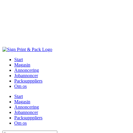
Skip
to
content
Start
Magasin
Annoncering
Jobannoncer
Packsupppliers
Om os
Start
Magasin
Annoncering
Jobannoncer
Packsupppliers
Om os
Søg