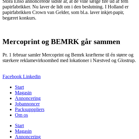
Stora Enso annoncerede sidste år, at de ville sælge fire ud af fem
papirfabrikker. Nu laver de lidt om i den beslutning. I Holland er
papirfabrikken Crown van Gelder, som bl.a. laver inkjet-papir,
begæret konkurs.
Mercoprint og BEMRK går sammen
Pr. 1 februar samler Mercoprint og Bemrk kræfterne til én større og
stærkere reklamevirksomhed med lokationer i Næstved og Glostrup.
Facebook
Linkedin
Start
Magasin
Annoncering
Jobannoncer
Packsupppliers
Om os
Start
Magasin
Annoncering