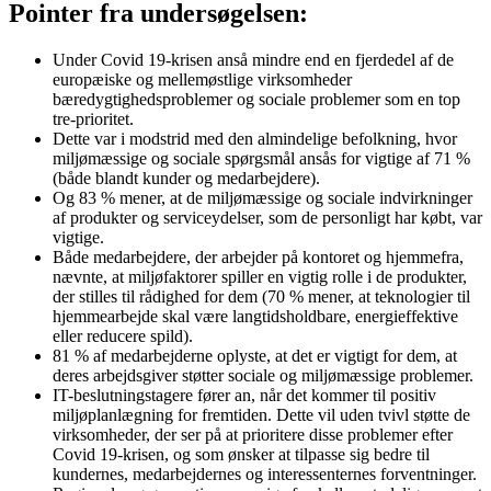
Pointer fra undersøgelsen:
Under Covid 19-krisen anså mindre end en fjerdedel af de
europæiske og mellemøstlige virksomheder
bæredygtighedsproblemer og sociale problemer som en top
tre-prioritet.
Dette var i modstrid med den almindelige befolkning, hvor
miljømæssige og sociale spørgsmål ansås for vigtige af 71 %
(både blandt kunder og medarbejdere).
Og 83 % mener, at de miljømæssige og sociale indvirkninger
af produkter og serviceydelser, som de personligt har købt, var
vigtige.
Både medarbejdere, der arbejder på kontoret og hjemmefra,
nævnte, at miljøfaktorer spiller en vigtig rolle i de produkter,
der stilles til rådighed for dem (70 % mener, at teknologier til
hjemmearbejde skal være langtidsholdbare, energieffektive
eller reducere spild).
81 % af medarbejderne oplyste, at det er vigtigt for dem, at
deres arbejdsgiver støtter sociale og miljømæssige problemer.
IT-beslutningstagere fører an, når det kommer til positiv
miljøplanlægning for fremtiden. Dette vil uden tvivl støtte de
virksomheder, der ser på at prioritere disse problemer efter
Covid 19-krisen, og som ønsker at tilpasse sig bedre til
kundernes, medarbejdernes og interessenternes forventninger.