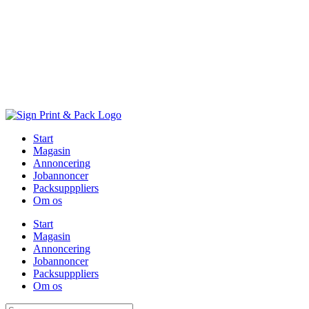
Skip
to
content
Start
Magasin
Annoncering
Jobannoncer
Packsupppliers
Om os
Start
Magasin
Annoncering
Jobannoncer
Packsupppliers
Om os
Søg