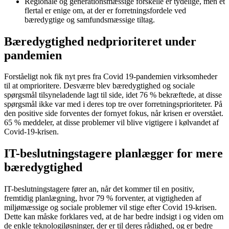
Regionale og generationsmæssige forskelle er tydelige, men et
flertal er enige om, at der er forretningsfordele ved
bæredygtige og samfundsmæssige tiltag.
Bæredygtighed nedprioriteret under
pandemien
Forståeligt nok fik nyt pres fra Covid 19-pandemien virksomheder
til at omprioritere. Desværre blev bæredygtighed og sociale
spørgsmål tilsyneladende lagt til side, idet 76 % bekræftede, at disse
spørgsmål ikke var med i deres top tre over forretningsprioriteter. På
den positive side forventes der fornyet fokus, når krisen er overstået.
65 % meddeler, at disse problemer vil blive vigtigere i kølvandet af
Covid-19-krisen.
IT-beslutningstagere planlægger for mere
bæredygtighed
IT-beslutningstagere fører an, når det kommer til en positiv,
fremtidig planlægning, hvor 79 % forventer, at vigtigheden af
miljømæssige og sociale problemer vil stige efter Covid 19-krisen.
Dette kan måske forklares ved, at de har bedre indsigt i og viden om
de enkle teknologiløsninger, der er til deres rådighed, og er bedre