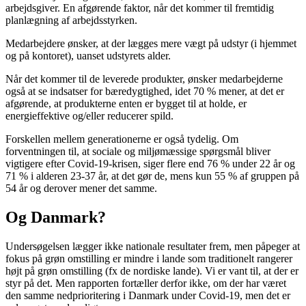
arbejdsgiver. En afgørende faktor, når det kommer til fremtidig
planlægning af arbejdsstyrken.
Medarbejdere ønsker, at der lægges mere vægt på udstyr (i hjemmet
og på kontoret), uanset udstyrets alder.
Når det kommer til de leverede produkter, ønsker medarbejderne
også at se indsatser for bæredygtighed, idet 70 % mener, at det er
afgørende, at produkterne enten er bygget til at holde, er
energieffektive og/eller reducerer spild.
Forskellen mellem generationerne er også tydelig. Om
forventningen til, at sociale og miljømæssige spørgsmål bliver
vigtigere efter Covid-19-krisen, siger flere end 76 % under 22 år og
71 % i alderen 23-37 år, at det gør de, mens kun 55 % af gruppen på
54 år og derover mener det samme.
Og Danmark?
Undersøgelsen lægger ikke nationale resultater frem, men påpeger at
fokus på grøn omstilling er mindre i lande som traditionelt rangerer
højt på grøn omstilling (fx de nordiske lande). Vi er vant til, at der er
styr på det. Men rapporten fortæller derfor ikke, om der har været
den samme nedprioritering i Danmark under Covid-19, men det er