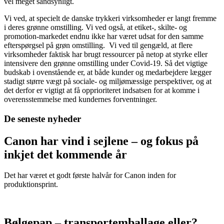
vel meget sandsynligt.
Vi ved, at specielt de danske trykkeri virksomheder er langt fremme
i deres grønne omstilling. Vi ved også, at etiket-, skilte- og
promotion-markedet endnu ikke har været udsat for den samme
efterspørgsel på grøn omstilling. Vi ved til gengæld, at flere
virksomheder faktisk har brugt ressourcer på netop at styrke eller
intensivere den grønne omstilling under Covid-19. Så det vigtige
budskab i ovenstående er, at både kunder og medarbejdere lægger
stadigt større vægt på sociale- og miljømæssige perspektiver, og at
det derfor er vigtigt at få opprioriteret indsatsen for at komme i
overensstemmelse med kundernes forventninger.
De seneste nyheder
Canon har vind i sejlene – og fokus på
inkjet det kommende år
Det har været et godt første halvår for Canon inden for
produktionsprint.
Bølgepap – transportemballage eller?