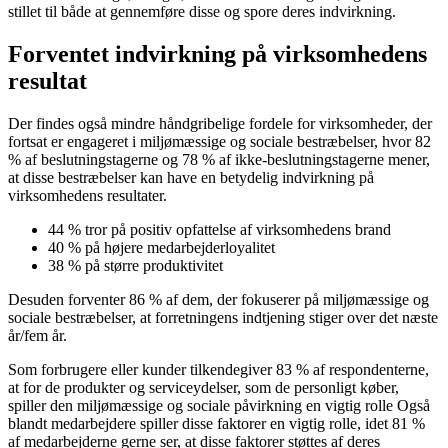
stillet til både at gennemføre disse og spore deres indvirkning.
Forventet indvirkning på virksomhedens
resultat
Der findes også mindre håndgribelige fordele for virksomheder, der
fortsat er engageret i miljømæssige og sociale bestræbelser, hvor 82
% af beslutningstagerne og 78 % af ikke-beslutningstagerne mener,
at disse bestræbelser kan have en betydelig indvirkning på
virksomhedens resultater.
44 % tror på positiv opfattelse af virksomhedens brand
40 % på højere medarbejderloyalitet
38 % på større produktivitet
Desuden forventer 86 % af dem, der fokuserer på miljømæssige og
sociale bestræbelser, at forretningens indtjening stiger over det næste
år/fem år.
Som forbrugere eller kunder tilkendegiver 83 % af respondenterne,
at for de produkter og serviceydelser, som de personligt køber,
spiller den miljømæssige og sociale påvirkning en vigtig rolle Også
blandt medarbejdere spiller disse faktorer en vigtig rolle, idet 81 %
af medarbejderne gerne ser, at disse faktorer støttes af deres