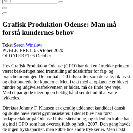
…
Grafisk Produktion Odense: Man må
forstå kundernes behov
Tekst:
Søren Winsløw
PUBLICERET: 6 October 2020
OPDATERET: 6 October
Hos Grafisk Produktion Odense (GPO) har de i en årrække primært
været beskæftiget med fremstilling af tidsskrifter for fag- og
brancheforeninger. De har haft 150 tidsskrifter som de satte, fik trykt
og distribuerede for kunderne. Men i takt med at oplagene er blevet
mindre og udgivelsesfrekvensen er faldet, må de finde nye veje.
Med et par gode ideer og en heldig hånd ser det ud til at være
lykkedes.
Direktør Johnny F. Klausen er egentlig uddannet kandidat i dansk
og skulle have været gymnasielærer. I stedet blev han først
forlagsredaktør på Odense Universitetsforlag, og sidenhen købte han
sig ind i GPO som han overtog fuldt og helt i 2007. Den gang havde
de ingen trykkapacitet, men købte hos andre trykkerier. Men i takt