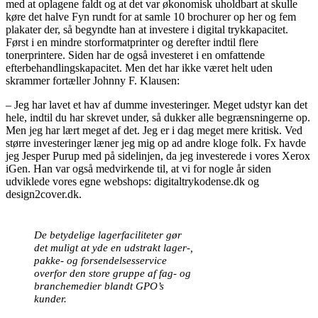
med at oplagene faldt og at det var økonomisk uholdbart at skulle
køre det halve Fyn rundt for at samle 10 brochurer op her og fem
plakater der, så begyndte han at investere i digital trykkapacitet.
Først i en mindre storformatprinter og derefter indtil flere
tonerprintere. Siden har de også investeret i en omfattende
efterbehandlingskapacitet. Men det har ikke været helt uden
skrammer fortæller Johnny F. Klausen:
– Jeg har lavet et hav af dumme investeringer. Meget udstyr kan det
hele, indtil du har skrevet under, så dukker alle begrænsningerne op.
Men jeg har lært meget af det. Jeg er i dag meget mere kritisk. Ved
større investeringer læner jeg mig op ad andre kloge folk. Fx havde
jeg Jesper Purup med på sidelinjen, da jeg investerede i vores Xerox
iGen. Han var også medvirkende til, at vi for nogle år siden
udviklede vores egne webshops: digitaltrykodense.dk og
design2cover.dk.
De betydelige lagerfaciliteter gør
det muligt at yde en udstrakt lager-,
pakke- og forsendelsesservice
overfor den store gruppe af fag- og
branchemedier blandt GPO’s
kunder.