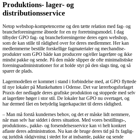
Produktions- lager- og
distributionsservice
Netop webshop-kompetencerne og den tætte relation med fag- og
brancheforeningerne åbnede for en ny forretningsmodel. I dag
tilbyder GPO fag- og brancheforeningerne deres egen webshop,
som de kan stille til rådighed over for deres medlemmer. Her kan
medlemmerne bestille forskellige fagmaterialer og mechandise-
produkter som GPO både kan producere og/eller lagerføre og ikke
mindst pakke og sende. På den måde slipper de ofte minimalistiske
foreningsadministrationer for at holde styr på den slags ting, og så
sparer de plads.
Lagermodellen er kommet i stand i forbindelse med, at GPO flyttede
til nye lokaler på Munkehatten i Odense. Det var lærerbogsforlaget
Praxis der nedlagde deres grafiske produktion og stoppede med selv
at lagerføre bøger i stor stil. De lokaler har GPO nu overtaget, og
har dermed fået en betydelig lagerkapacitet til deres rådighed.
– Man må forstå kundernes behov, og det er måske lidt nemmere,
når man selv har siddet i deres situation. Med vores bestillings-,
produktions-, pakke- og forsendelsesservice kan vi helt konkret
aflaste deres administration. Nu kan de bruge deres tid på fx faglig-
og juridisk rådgivning i stedet for at indsamle, pakke og sende