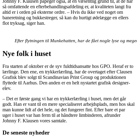
Johnny F. Klausen påpeger også, at en væsentlig grund til, at de har
så omfattende en efterbehandlingsafdeling er, at kvaliteten langt fra
altid er i orden på eksterne ordre. – Hvis du ikke ved noget om
baneretning og bukkestreger, så kan du hurtigt ødelægge en ellers
flot tryksag, siger han.
Efter flytningen til Munkehatten, har de fået nogle lyse og meg
Nye folk i huset
Fra starten af oktober er de syv fuldtidsansatte hos GPO. Heraf er to
lærlinge. Den ene, en trykkerlærling, har de overtaget efter Clausen
Grafisk blev solgt til Scandinavian Print Group og produktionen
flyttede til Aarhus. Den anden er en helt nystartet grafisk designer-
elev.
– Det er første gang vi har en trykkerlærling i huset, men det går
godt. Han er vant til en mere specialiseret arbejdsplads, men hos skal
man kunne lidt af det hele, og det fungerer fint. Efter bare et par
uger i huset var han ferm til at håndtere limbinderen, afrunder
Johnny F. Klausen vores samtale.
De seneste nyheder