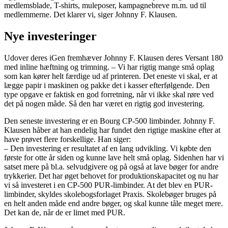
medlemsblade, T-shirts, muleposer, kampagnebreve m.m. ud til
medlemmerne. Det klarer vi, siger Johnny F. Klausen.
Nye investeringer
Udover deres iGen fremhæver Johnny F. Klausen deres Versant 180
med inline hæftning og trimning. – Vi har rigtig mange små oplag
som kan kører helt færdige ud af printeren. Det eneste vi skal, er at
lægge papir i maskinen og pakke det i kasser efterfølgende. Den
type opgave er faktisk en god forretning, når vi ikke skal røre ved
det på nogen måde. Så den har været en rigtig god investering.
Den seneste investering er en Bourg CP-500 limbinder. Johnny F.
Klausen håber at han endelig har fundet den rigtige maskine efter at
have prøvet flere forskellige. Han siger:
– Den investering er resultatet af en lang udvikling. Vi købte den
første for otte år siden og kunne lave helt små oplag. Sidenhen har vi
satset mere på bl.a. selvudgivere og på også at lave bøger for andre
trykkerier. Det har øget behovet for produktionskapacitet og nu har
vi så investeret i en CP-500 PUR-limbinder. At det blev en PUR-
limbinder, skyldes skolebogsforlaget Praxis. Skolebøger bruges på
en helt anden måde end andre bøger, og skal kunne tåle meget mere.
Det kan de, når de er limet med PUR.