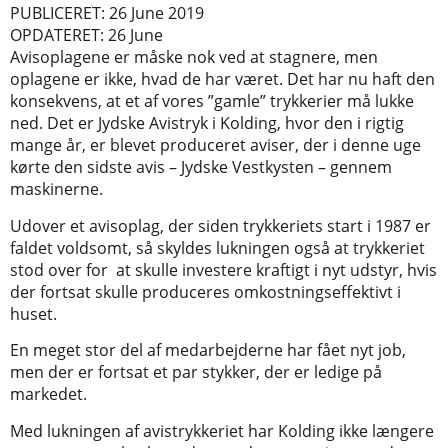
PUBLICERET: 26 June 2019
OPDATERET: 26 June
Avisoplagene er måske nok ved at stagnere, men
oplagene er ikke, hvad de har været. Det har nu haft den
konsekvens, at et af vores ”gamle” trykkerier må lukke
ned. Det er Jydske Avistryk i Kolding, hvor den i rigtig
mange år, er blevet produceret aviser, der i denne uge
kørte den sidste avis – Jydske Vestkysten – gennem
maskinerne.
Udover et avisoplag, der siden trykkeriets start i 1987 er
faldet voldsomt, så skyldes lukningen også at trykkeriet
stod over for at skulle investere kraftigt i nyt udstyr, hvis
der fortsat skulle produceres omkostningseffektivt i
huset.
En meget stor del af medarbejderne har fået nyt job,
men der er fortsat et par stykker, der er ledige på
markedet.
Med lukningen af avistrykkeriet har Kolding ikke længere