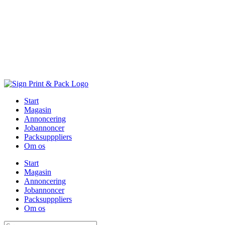
Skip
to
content
Start
Magasin
Annoncering
Jobannoncer
Packsupppliers
Om os
Start
Magasin
Annoncering
Jobannoncer
Packsupppliers
Om os
Søg