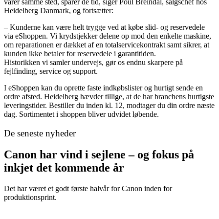
varer samme sted, sparer de tid, siger Poul Breindal, salgschef hos
Heidelberg Danmark, og fortsætter:
– Kunderne kan være helt trygge ved at købe slid- og reservedele
via eShoppen. Vi krydstjekker delene op mod den enkelte maskine,
om reparationen er dækket af en totalservicekontrakt samt sikrer, at
kunden ikke betaler for reservedele i garantitiden.
Historikken vi samler undervejs, gør os endnu skarpere på
fejlfinding, service og support.
I eShoppen kan du oprette faste indkøbslister og hurtigt sende en
ordre afsted. Heidelberg hævder tillige, at de har branchens hurtigste
leveringstider. Bestiller du inden kl. 12, modtager du din ordre næste
dag. Sortimentet i shoppen bliver udvidet løbende.
De seneste nyheder
Canon har vind i sejlene – og fokus på
inkjet det kommende år
Det har været et godt første halvår for Canon inden for
produktionsprint.