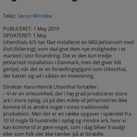
Tekst:
Søren Winsløw
PUBLICERET: 1 May 2019
OPDATERET: 1 May
Uttenthals A/S har fået installeret en MGI JetVarnish med
iFoil (foliering), som skal give dem nye muligheder i et
marked i stor forandring. Det er den kun tredje
JetVarnish installation i Danmark, men det giver lidt
genlyd, når det er en forædlingsgigant som Uttenthal,
der kaster sig ud i sådan en investering.
Direktør Hans-Henrik Uttenthal fortæller:
– Vi er en virksomhed, der i høj grad producerer store
ark i store oplag, så på den måde vil JetVarnish’en ikke
komme til at ændre noget i vores traditionelle
produktion. Men der er en række opgaver i spændet fra
10 til nogle få hundrede i oplag og mindre ark, hvor vi
kan komme til at gøre noget, som i dag bliver fravalgt
eller som folk slet ikke tænker på at forædle.