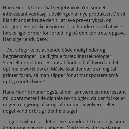
Hans-Henrik Uttenthal ser JetVarnish’en som et
interessant værktøj i udviklingen af nye produkter. De vil
blandt andet bruge den til at lave prøvetryk på, og
derigennem måske inspirere til at kunderne ved at vise
forskellige former for forædling på den konkrete opgave.
Han siger endvidere:
– Det vil styrke os at kende både muligheder og
begrænsninger i de digitale forædlingsteknologier.
Specielt er det interessant at finde ud af, hvordan det
optimale workflow er. Måske skal der være en digital
printer foran, så man slipper for at transportere små
oplag rundt i byen?
Hans-Henrik mener også, at der kan være en interessant
miljøparameter i de digitale teknologier, da der fx ikke er
nogen rengøring af serigrafirammer involveret eller
noget vandforbrug i det hele taget.
– Ingen tvivl om, at det er en spændende teknologi, som
åbner nogle nye muligheder. Med vores store erfaring