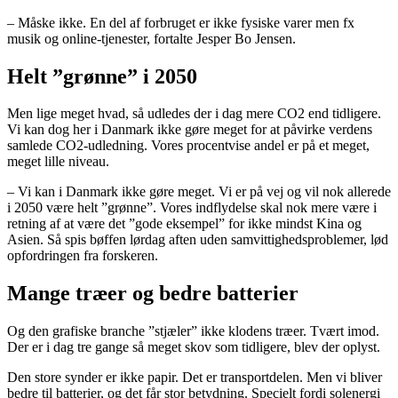
– Måske ikke. En del af forbruget er ikke fysiske varer men fx
musik og online-tjenester, fortalte Jesper Bo Jensen.
Helt ”grønne” i 2050
Men lige meget hvad, så udledes der i dag mere CO2 end tidligere.
Vi kan dog her i Danmark ikke gøre meget for at påvirke verdens
samlede CO2-udledning. Vores procentvise andel er på et meget,
meget lille niveau.
– Vi kan i Danmark ikke gøre meget. Vi er på vej og vil nok allerede
i 2050 være helt ”grønne”. Vores indflydelse skal nok mere være i
retning af at være det ”gode eksempel” for ikke mindst Kina og
Asien. Så spis bøffen lørdag aften uden samvittighedsproblemer, lød
opfordringen fra forskeren.
Mange træer og bedre batterier
Og den grafiske branche ”stjæler” ikke klodens træer. Tvært imod.
Der er i dag tre gange så meget skov som tidligere, blev der oplyst.
Den store synder er ikke papir. Det er transportdelen. Men vi bliver
bedre til batterier, og det får stor betydning. Specielt fordi solenergi