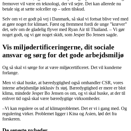
fremover vil være en teknologi, der vil sejre. Det kan allerede nu
betale sig at sætte solceller op – uden tilskud.
Selv om vi er godt på vej i Danmark, så skal vi fortsat blive ved med
at gøre noget for klimaet. Først og fremmest fordi de unge ”kræver”
det, selv om de gladelig flyver med Ryan Air til Thailand. – Vi gør
noget godt, og vi gør noget skidt, som Jesper Bo Jensen sagde.
Vis miljødertificeringerne, dit sociale
ansvar og sørg for det gode arbejdsmiljø
Og så skal vi sørge for at være miljøcertificeret. Det vil kunderne
forlange.
Men vi skal huske, at bæredygtighed også omhandler CSR, vores
interne arbejdsmiljø inklusiv fx støj. Bæredygtighed er mere er blot
klima, mindede Jesper Bo Jensen os om, og vi skal huske, at der til
enhver tid også skal være bæredygtige virksomheder.
–Vi kan regulere os ud af klimaproblemet. Det er vi i gang med. Og
regulering virker. Problemet ligger i Kina og Asien, lød det fra
forskeren.
De seneste nyheder