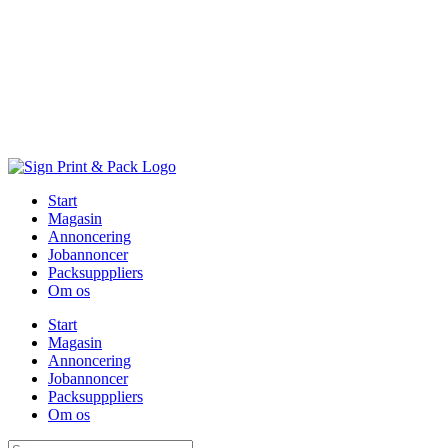
Skip
to
content
Start
Magasin
Annoncering
Jobannoncer
Packsupppliers
Om os
Start
Magasin
Annoncering
Jobannoncer
Packsupppliers
Om os
Søg