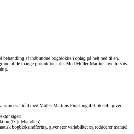
el behandling af indbundne bogblokke i oplag på helt ned til en.
grund af de mange produktionstrin. Med Müller Martinis nye forsats-
ning.
trimmer. I tråd med Müller Martinis Finishing 4.0-filosofi, giver
ektør siger:
tion (fx julehandlen).
omatisk bogbloksindføring, giver stor variabilitet og reducerer manuel