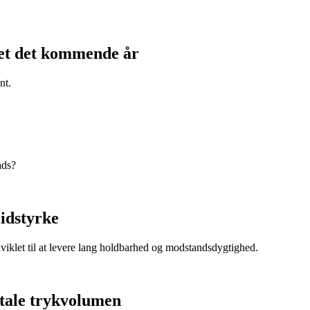
kjet det kommende år
nt.
ads?
lidstyrke
dviklet til at levere lang holdbarhed og modstandsdygtighed.
itale trykvolumen