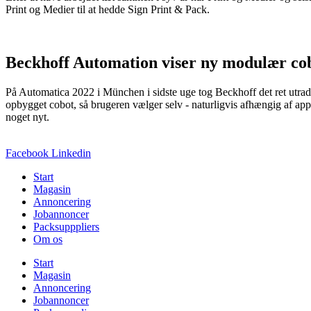
Print og Medier til at hedde Sign Print & Pack.
Beckhoff Automation viser ny modulær co
På Automatica 2022 i München i sidste uge tog Beckhoff det ret utradit
opbygget cobot, så brugeren vælger selv - naturligvis afhængig af appl
noget nyt.
Facebook
Linkedin
Start
Magasin
Annoncering
Jobannoncer
Packsupppliers
Om os
Start
Magasin
Annoncering
Jobannoncer