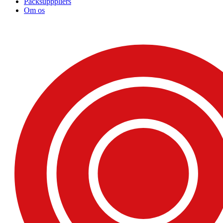
Packsupppliers
Om os