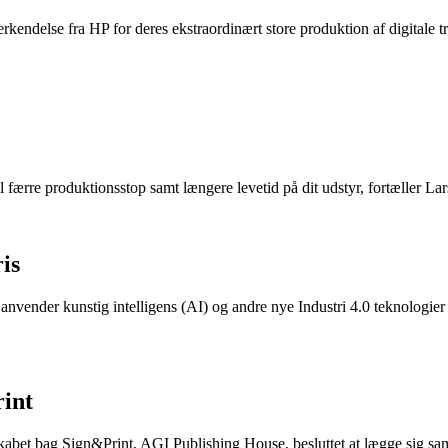
endelse fra HP for deres ekstraordinært store produktion af digitale t
l færre produktionsstop samt længere levetid på dit udstyr, fortæller Lar
is
 anvender kunstig intelligens (AI) og andre nye Industri 4.0 teknologier
int
selskabet bag Sign&Print, AGI Publishing House, besluttet at lægge si