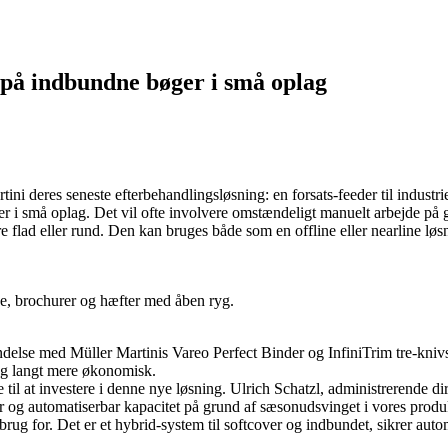
 på indbundne bøger i små oplag
ni deres seneste efterbehandlingsløsning: en forsats-feeder til industri
r i små oplag. Det vil ofte involvere omstændeligt manuelt arbejde på 
flad eller rund. Den kan bruges både som en offline eller nearline løs
ke, brochurer og hæfter med åben ryg.
delse med Müller Martinis Vareo Perfect Binder og InfiniTrim tre-knivs-
ag langt mere økonomisk.
l at investere i denne nye løsning. Ulrich Schatzl, administrerende dir
r og automatiserbar kapacitet på grund af sæsonudsvinget i vores produk
brug for. Det er et hybrid-system til softcover og indbundet, sikrer aut