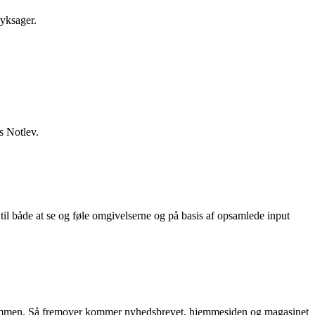
ryksager.
s Notlev.
 til både at se og føle omgivelserne og på basis af opsamlede input
g sammen. Så fremover kommer nyhedsbrevet, hjemmesiden og magasinet