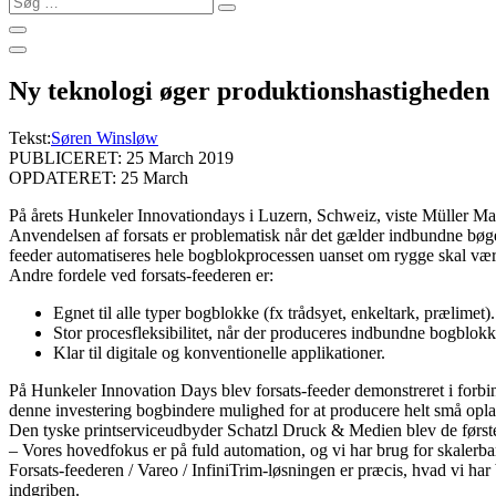
…
Ny teknologi øger produktionshastigheden
Tekst:
Søren Winsløw
PUBLICERET: 25 March 2019
OPDATERET: 25 March
På årets Hunkeler Innovationdays i Luzern, Schweiz, viste Müller Marti
Anvendelsen af forsats er problematisk når det gælder indbundne bøge
feeder automatiseres hele bogblokprocessen uanset om rygge skal være 
Andre fordele ved forsats-feederen er:
Egnet til alle typer bogblokke (fx trådsyet, enkeltark, prælimet).
Stor procesfleksibilitet, når der produceres indbundne bogblok
Klar til digitale og konventionelle applikationer.
På Hunkeler Innovation Days blev forsats-feeder demonstreret i forbin
denne investering bogbindere mulighed for at producere helt små opl
Den tyske printserviceudbyder Schatzl Druck & Medien blev de første ti
– Vores hovedfokus er på fuld automation, og vi har brug for skalerba
Forsats-feederen / Vareo / InfiniTrim-løsningen er præcis, hvad vi har 
indgriben.