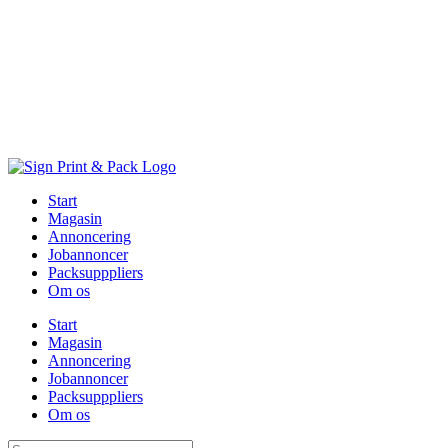
Skip
to
content
Start
Magasin
Annoncering
Jobannoncer
Packsupppliers
Om os
Start
Magasin
Annoncering
Jobannoncer
Packsupppliers
Om os
Søg