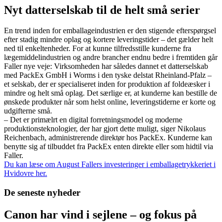
Nyt datterselskab til de helt små serier
En trend inden for emballageindustrien er den stigende efterspørgsel
efter stadig mindre oplag og kortere leveringstider – det gælder helt
ned til enkeltenheder. For at kunne tilfredsstille kunderne fra
lægemiddelindustrien og andre brancher endnu bedre i fremtiden går
Faller nye veje: Virksomheden har således dannet et datterselskab
med PackEx GmbH i Worms i den tyske delstat Rheinland-Pfalz –
et selskab, der er specialiseret inden for produktion af foldeæsker i
mindre og helt små oplag. Det særlige er, at kunderne kan bestille de
ønskede produkter når som helst online, leveringstiderne er korte og
udgifterne små.
– Det er primælrt en digital forretningsmodel og moderne
produktionsteknologier, der har gjort dette muligt, siger Nikolaus
Reichenbach, administrerende direktør hos PackEx. Kunderne kan
benytte sig af tilbuddet fra PackEx enten direkte eller som hidtil via
Faller.
Du kan læse om August Fallers investeringer i emballagetrykkeriet i
Hvidovre her.
De seneste nyheder
Canon har vind i sejlene – og fokus på