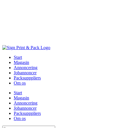
Skip
to
content
Start
Magasin
Annoncering
Jobannoncer
Packsupppliers
Om os
Start
Magasin
Annoncering
Jobannoncer
Packsupppliers
Om os
Søg