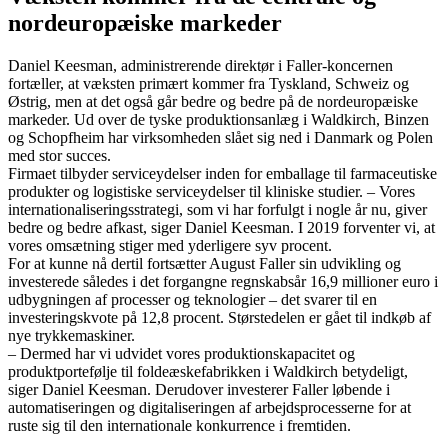
nordeuropæiske markeder
Daniel Keesman, administrerende direktør i Faller-koncernen
fortæller, at væksten primært kommer fra Tyskland, Schweiz og
Østrig, men at det også går bedre og bedre på de nordeuropæiske
markeder. Ud over de tyske produktionsanlæg i Waldkirch, Binzen
og Schopfheim har virksomheden slået sig ned i Danmark og Polen
med stor succes.
Firmaet tilbyder serviceydelser inden for emballage til farmaceutiske
produkter og logistiske serviceydelser til kliniske studier. – Vores
internationaliseringsstrategi, som vi har forfulgt i nogle år nu, giver
bedre og bedre afkast, siger Daniel Keesman. I 2019 forventer vi, at
vores omsætning stiger med yderligere syv procent.
For at kunne nå dertil fortsætter August Faller sin udvikling og
investerede således i det forgangne regnskabsår 16,9 millioner euro i
udbygningen af processer og teknologier – det svarer til en
investeringskvote på 12,8 procent. Størstedelen er gået til indkøb af
nye trykkemaskiner.
– Dermed har vi udvidet vores produktionskapacitet og
produktportefølje til foldeæskefabrikken i Waldkirch betydeligt,
siger Daniel Keesman. Derudover investerer Faller løbende i
automatiseringen og digitaliseringen af arbejdsprocesserne for at
ruste sig til den internationale konkurrence i fremtiden.