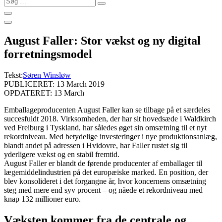
…
August Faller: Stor vækst og ny digital
forretningsmodel
Tekst:
Søren Winsløw
PUBLICERET: 13 March 2019
OPDATERET: 13 March
Emballageproducenten August Faller kan se tilbage på et særdeles
succesfuldt 2018. Virksomheden, der har sit hovedsæde i Waldkirch
ved Freiburg i Tyskland, har således øget sin omsætning til et nyt
rekordniveau. Med betydelige investeringer i nye produktionsanlæg,
blandt andet på adressen i Hvidovre, har Faller rustet sig til
yderligere vækst og en stabil fremtid.
August Faller er blandt de førende producenter af emballager til
lægemiddelindustrien på det europæiske marked. En position, der
blev konsolideret i det forgangne år, hvor koncernens omsætning
steg med mere end syv procent – og nåede et rekordniveau med
knap 132 millioner euro.
Væksten kommer fra de centrale og