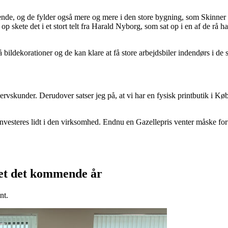
ende, og de fylder også mere og mere i den store bygning, som Skinner h
op skete det i et stort telt fra Harald Nyborg, som sat op i en af de rå h
ldekorationer og de kan klare at få store arbejdsbiler indendørs i de s
vervskunder. Derudover satser jeg på, at vi har en fysisk printbutik i 
vesteres lidt i den virksomhed. Endnu en Gazellepris venter måske foru
kjet det kommende år
nt.