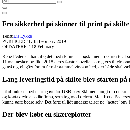
…
Fra sikkerhed på skinner til print på skilte
Tekst:
Lis Lykke
PUBLICERET: 18 February 2019
OPDATERET: 18 February
René Pedersen har arbejdet med skinner – togskinner – det meste af 
11 mennesker, og fik i 2018 deres første Gazelle, som gives til virks
ganske godt gået for en fem år gammel virksomhed, der både skal væks
Lang leveringstid på skilte blev starten p
I forbindelse med en opgave for DSB blev Skinner spurgt om de kunn
og kontaktede et skiltefirma, som tog mod ordren. Men Rene Pedersen
kunne gøre bedre selv. Det førte til lidt undersøgelser på ”nettet” o
Der blev købt en skæreplotter