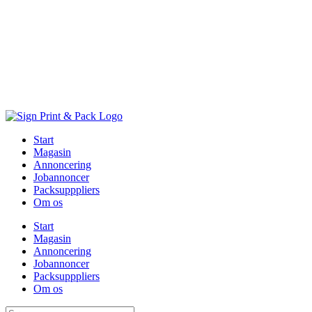
Skip
to
content
Start
Magasin
Annoncering
Jobannoncer
Packsupppliers
Om os
Start
Magasin
Annoncering
Jobannoncer
Packsupppliers
Om os
Søg