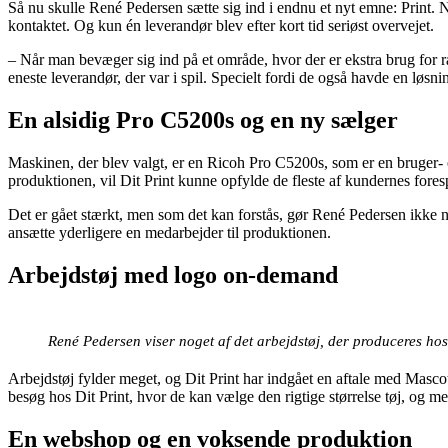
Så nu skulle René Pedersen sætte sig ind i endnu et nyt emne: Print. Ne
kontaktet. Og kun én leverandør blev efter kort tid seriøst overvejet.
– Når man bevæger sig ind på et område, hvor der er ekstra brug for rå
eneste leverandør, der var i spil. Specielt fordi de også havde en løsn
En alsidig Pro C5200s og en ny sælger
Maskinen, der blev valgt, er en Ricoh Pro C5200s, som er en bruger- o
produktionen, vil Dit Print kunne opfylde de fleste af kundernes fores
Det er gået stærkt, men som det kan forstås, gør René Pedersen ikke noge
ansætte yderligere en medarbejder til produktionen.
Arbejdstøj med logo on-demand
René Pedersen viser noget af det arbejdstøj, der produceres hos
Arbejdstøj fylder meget, og Dit Print har indgået en aftale med Masco
besøg hos Dit Print, hvor de kan vælge den rigtige størrelse tøj, og m
En webshop og en voksende produktion