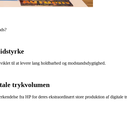
ads?
lidstyrke
dviklet til at levere lang holdbarhed og modstandsdygtighed.
itale trykvolumen
endelse fra HP for deres ekstraordinært store produktion af digitale t