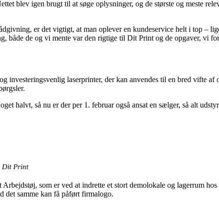
ttet blev igen brugt til at søge oplysninger, og de største og meste rele
dgivning, er det vigtigt, at man oplever en kundeservice helt i top – li
ing, både de og vi mente var den rigtige til Dit Print og de opgaver, vi 
g investeringsvenlig laserprinter, der kan anvendes til en bred vifte a
pørgsler.
t halvt, så nu er der per 1. februar også ansat en sælger, så alt udstyret
 Dit Print
t Arbejdstøj, som er ved at indrette et stort demolokale og lagerrum ho
ed det samme kan få påført firmalogo.