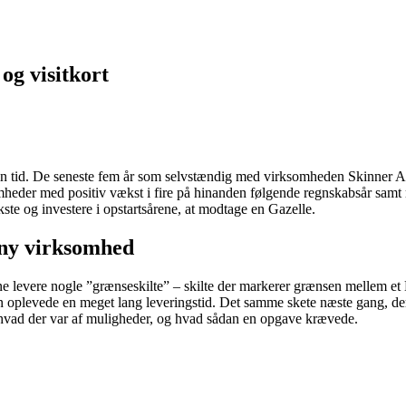
 og visitkort
sin tid. De seneste fem år som selvstændig med virksomheden Skinner 
omheder med positiv vækst i fire på hinanden følgende regnskabsår samt
te og investere i opstartsårene, at modtage en Gazelle.
å ny virksomhed
e levere nogle ”grænseskilte” – skilte der markerer grænsen mellem 
 oplevede en meget lang leveringstid. Det samme skete næste gang, der 
m, hvad der var af muligheder, og hvad sådan en opgave krævede.