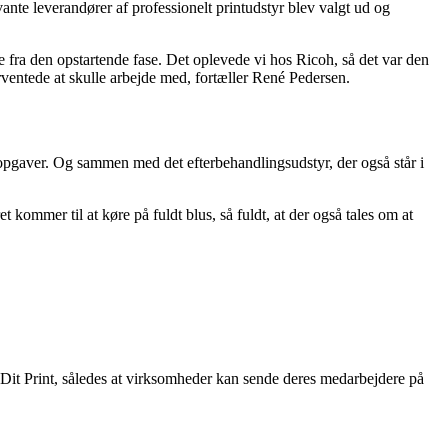
vante leverandører af professionelt printudstyr blev valgt ud og
ge fra den opstartende fase. Det oplevede vi hos Ricoh, så det var den
forventede at skulle arbejde med, fortæller René Pedersen.
f opgaver. Og sammen med det efterbehandlingsudstyr, der også står i
 kommer til at køre på fuldt blus, så fuldt, at der også tales om at
s Dit Print, således at virksomheder kan sende deres medarbejdere på