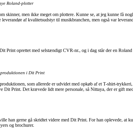
nye Roland-plotter
 om skinner, men ikke meget om plottere. Kunne se, at jeg kunne få nogle
r leverandør af kvalitetsudstyr til musikbranchen, men også var leverandør
en Dit Print oprettet med selstændigt CVR-nr., og i dag står der en R
produktionen i Dit Print
er produktionen, som allerede er udvidet med opkøb af et T-shirt-trykker
 Dit Print. Det krævede lidt mere personale, så Nittaya, der er gift med 
lle han gerne gå skridtet videre med Dit Print. For han oplevede, at kun
flyers og brochurer.