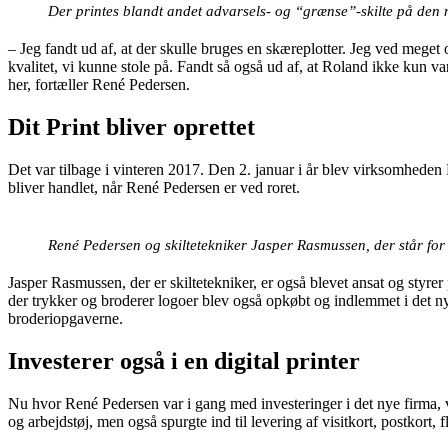
Der printes blandt andet advarsels- og “grænse”-skilte på den 
– Jeg fandt ud af, at der skulle bruges en skæreplotter. Jeg ved meget
kvalitet, vi kunne stole på. Fandt så også ud af, at Roland ikke kun va
her, fortæller René Pedersen.
Dit Print bliver oprettet
Det var tilbage i vinteren 2017. Den 2. januar i år blev virksomhed
bliver handlet, når René Pedersen er ved roret.
René Pedersen og skiltetekniker Jasper Rasmussen, der står for 
Jasper Rasmussen, der er skiltetekniker, er også blevet ansat og styr
der trykker og broderer logoer blev også opkøbt og indlemmet i det nye
broderiopgaverne.
Investerer også i en digital printer
Nu hvor René Pedersen var i gang med investeringer i det nye firma, vi
og arbejdstøj, men også spurgte ind til levering af visitkort, postkort, 