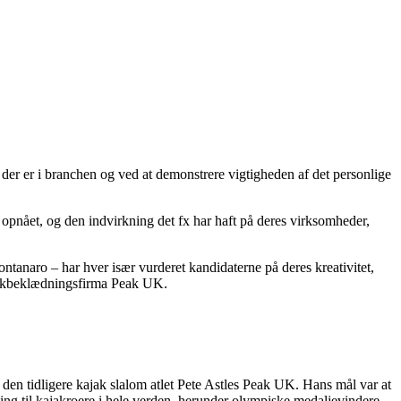
er er i branchen og ved at demonstrere vigtigheden af det personlige
opnået, og den indvirkning det fx har haft på deres virksomheder,
naro – har hver især vurderet kandidaterne på deres kreativitet,
ajakbeklædningsfirma Peak UK.
 den tidligere kajak slalom atlet Pete Astles Peak UK. Hans mål var at
ng til kajakroere i hele verden, herunder olympiske medaljevindere,