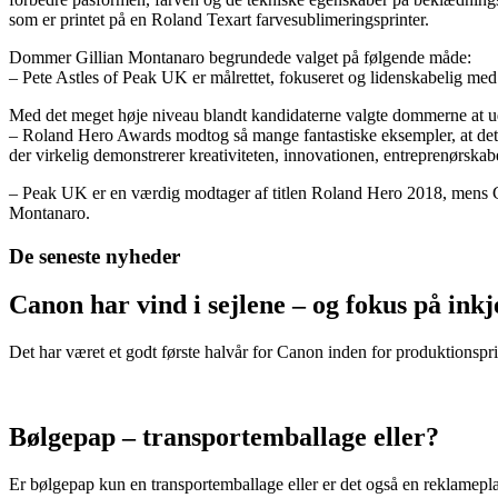
som er printet på en Roland Texart farvesublimeringsprinter.
Dommer Gillian Montanaro begrundede valget på følgende måde:
– Pete Astles of Peak UK er målrettet, fokuseret og lidenskabelig med he
Med det meget høje niveau blandt kandidaterne valgte dommerne at ud
– Roland Hero Awards modtog så mange fantastiske eksempler, at det v
der virkelig demonstrerer kreativiteten, innovationen, entreprenørska
– Peak UK er en værdig modtager af titlen Roland Hero 2018, mens Ge
Montanaro.
De seneste nyheder
Canon har vind i sejlene – og fokus på in
Det har været et godt første halvår for Canon inden for produktionspri
Bølgepap – transportemballage eller?
Er bølgepap kun en transportemballage eller er det også en reklamepl