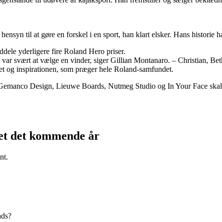
nsyn til at gøre en forskel i en sport, han klart elsker. Hans historie ha
dele yderligere fire Roland Hero priser.
ar svært at vælge en vinder, siger Gillian Montanaro. – Christian, Beth
bet og inspirationen, som præger hele Roland-samfundet.
manco Design, Lieuwe Boards, Nutmeg Studio og In Your Face skal alle 
kjet det kommende år
nt.
ads?