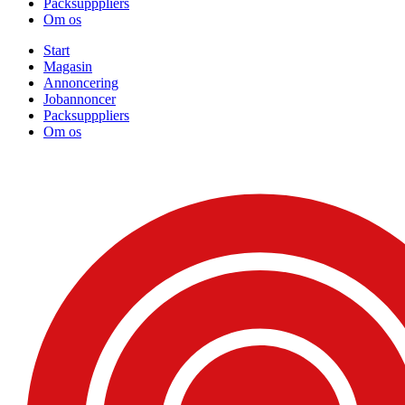
Packsupppliers
Om os
Start
Magasin
Annoncering
Jobannoncer
Packsupppliers
Om os