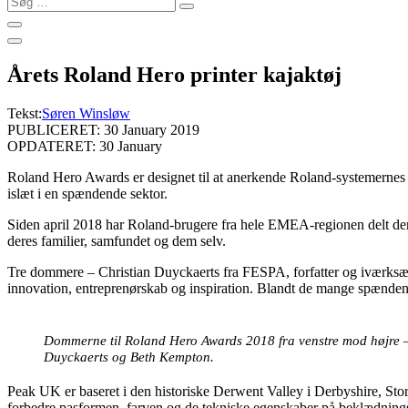
…
Årets Roland Hero printer kajaktøj
Tekst:
Søren Winsløw
PUBLICERET: 30 January 2019
OPDATERET: 30 January
Roland Hero Awards er designet til at anerkende Roland-systemernes m
islæt i en spændende sektor.
Siden april 2018 har Roland-brugere fra hele EMEA-regionen delt dere
deres familier, samfundet og dem selv.
Tre dommere – Christian Duyckaerts fra FESPA, forfatter og iværksæ
innovation, entreprenørskab og inspiration. Blandt de mange spænden
Dommerne til Roland Hero Awards 2018 fra venstre mod højre –
Duyckaerts og Beth Kempton.
Peak UK er baseret i den historiske Derwent Valley i Derbyshire, Storb
forbedre pasformen, farven og de tekniske egenskaber på beklædningsg