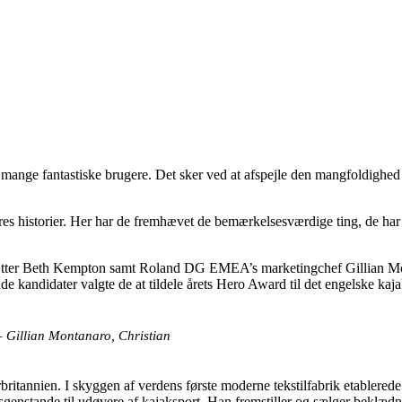
ange fantastiske brugere. Det sker ved at afspejle den mangfoldighed d
s historier. Her har de fremhævet de bemærkelsesværdige ting, de har 
tter Beth Kempton samt Roland DG EMEA’s marketingchef Gillian Monta
de kandidater valgte de at tildele årets Hero Award til det engelske k
 Gillian Montanaro, Christian
ritannien. I skyggen af verdens første moderne tekstilfabrik etablerede
enstande til udøvere af kajaksport. Han fremstiller og sælger beklædni