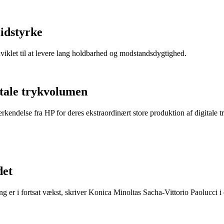
lidstyrke
dviklet til at levere lang holdbarhed og modstandsdygtighed.
itale trykvolumen
endelse fra HP for deres ekstraordinært store produktion af digitale t
det
ing er i fortsat vækst, skriver Konica Minoltas Sacha-Vittorio Paolucci