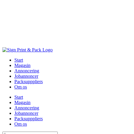
Skip
to
content
Start
Magasin
Annoncering
Jobannoncer
Packsupppliers
Om os
Start
Magasin
Annoncering
Jobannoncer
Packsupppliers
Om os
Søg