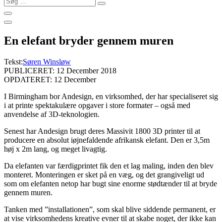
…
En elefant bryder gennem muren
Tekst:
Søren Winsløw
PUBLICERET: 12 December 2018
OPDATERET: 12 December
I Birmingham bor Andesign, en virksomhed, der har specialiseret sig
i at printe spektakulære opgaver i store formater – også med
anvendelse af 3D-teknologien.
Senest har Andesign brugt deres Massivit 1800 3D printer til at
producere en absolut iøjnefaldende afrikansk elefant. Den er 3,5m
høj x 2m lang, og meget livagtig.
Da elefanten var færdigprintet fik den et lag maling, inden den blev
monteret. Monteringen er sket på en væg, og det grangiveligt ud
som om elefanten netop har bugt sine enorme stødtænder til at bryde
gennem muren.
Tanken med ”installationen”, som skal blive siddende permanent, er
at vise virksomhedens kreative evner til at skabe noget, der ikke kan