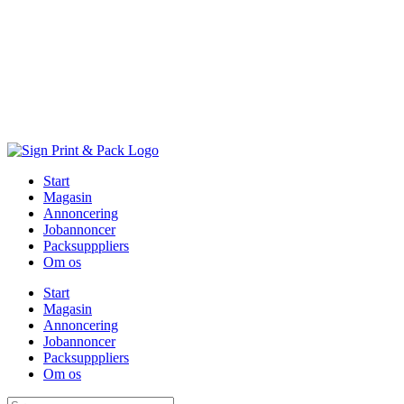
Skip
to
content
Start
Magasin
Annoncering
Jobannoncer
Packsupppliers
Om os
Start
Magasin
Annoncering
Jobannoncer
Packsupppliers
Om os
Søg