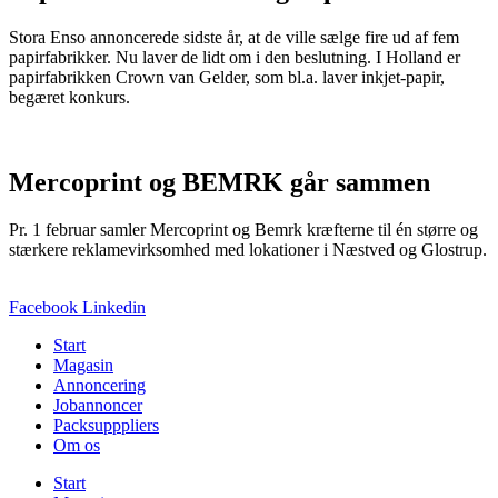
Stora Enso annoncerede sidste år, at de ville sælge fire ud af fem
papirfabrikker. Nu laver de lidt om i den beslutning. I Holland er
papirfabrikken Crown van Gelder, som bl.a. laver inkjet-papir,
begæret konkurs.
Mercoprint og BEMRK går sammen
Pr. 1 februar samler Mercoprint og Bemrk kræfterne til én større og
stærkere reklamevirksomhed med lokationer i Næstved og Glostrup.
Facebook
Linkedin
Start
Magasin
Annoncering
Jobannoncer
Packsupppliers
Om os
Start