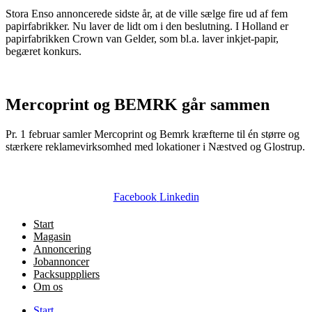
Stora Enso annoncerede sidste år, at de ville sælge fire ud af fem
papirfabrikker. Nu laver de lidt om i den beslutning. I Holland er
papirfabrikken Crown van Gelder, som bl.a. laver inkjet-papir,
begæret konkurs.
Mercoprint og BEMRK går sammen
Pr. 1 februar samler Mercoprint og Bemrk kræfterne til én større og
stærkere reklamevirksomhed med lokationer i Næstved og Glostrup.
Facebook
Linkedin
Start
Magasin
Annoncering
Jobannoncer
Packsupppliers
Om os
Start