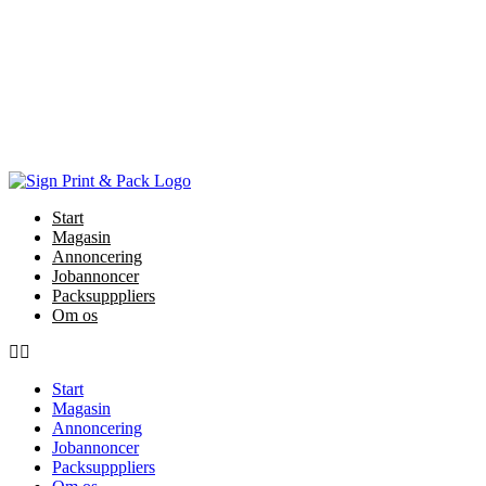
Skip
to
content
Start
Magasin
Annoncering
Jobannoncer
Packsupppliers
Om os
Start
Magasin
Annoncering
Jobannoncer
Packsupppliers