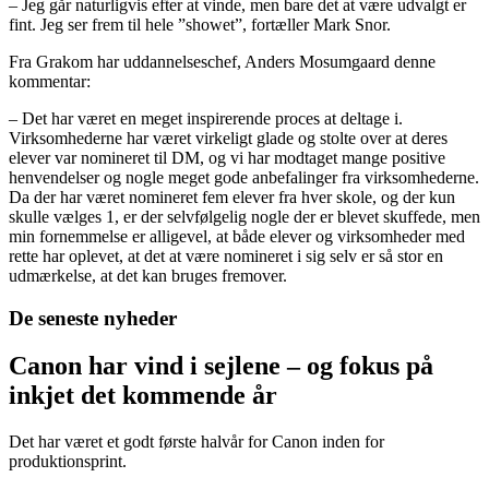
– Jeg går naturligvis efter at vinde, men bare det at være udvalgt er
fint. Jeg ser frem til hele ”showet”, fortæller Mark Snor.
Fra Grakom har uddannelseschef, Anders Mosumgaard denne
kommentar:
– Det har været en meget inspirerende proces at deltage i.
Virksomhederne har været virkeligt glade og stolte over at deres
elever var nomineret til DM, og vi har modtaget mange positive
henvendelser og nogle meget gode anbefalinger fra virksomhederne.
Da der har været nomineret fem elever fra hver skole, og der kun
skulle vælges 1, er der selvfølgelig nogle der er blevet skuffede, men
min fornemmelse er alligevel, at både elever og virksomheder med
rette har oplevet, at det at være nomineret i sig selv er så stor en
udmærkelse, at det kan bruges fremover.
De seneste nyheder
Canon har vind i sejlene – og fokus på
inkjet det kommende år
Det har været et godt første halvår for Canon inden for
produktionsprint.