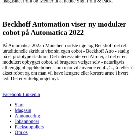
magasinet Print og Medier til at hedde Sign Print & Pack.
Beckhoff Automation viser ny modulær
cobot på Automatica 2022
På Automatica 2022 i München i sidste uge tog Beckhoff det ret
utraditionelle skridt at vise sin egen cobot - Beckhoff Atro - stadig
på et prototype stadium. Det interessante ved Atro er, at det er en
modulært opbygget cobot, så brugeren vælger selv - naturligvis
afhængig af applikationen - om man vil anvende en 4-, 5-, 6- eller 7-
akset robot og om man vil have længere eller kortere arme i hvert
led. Det er virkelig noget nyt.
Facebook
Linkedin
Start
Magasin
Annoncering
Jobannoncer
Packsupppliers
Om os