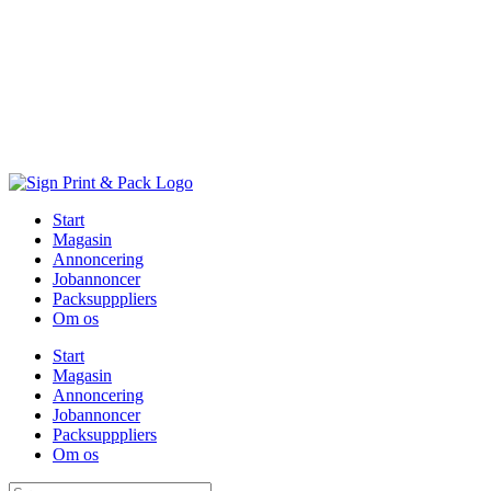
Skip
to
content
Start
Magasin
Annoncering
Jobannoncer
Packsupppliers
Om os
Start
Magasin
Annoncering
Jobannoncer
Packsupppliers
Om os
Søg