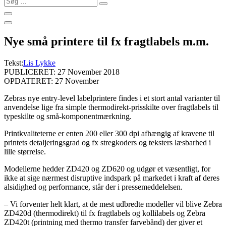
…
Nye små printere til fx fragtlabels m.m.
Tekst:
Lis Lykke
PUBLICERET: 27 November 2018
OPDATERET: 27 November
Zebras nye entry-level labelprintere findes i et stort antal varianter til
anvendelse lige fra simple thermodirekt-prisskilte over fragtlabels til
typeskilte og små-komponentmærkning.
Printkvaliteterne er enten 200 eller 300 dpi afhængig af kravene til
printets detaljeringsgrad og fx stregkoders og teksters læsbarhed i
lille størrelse.
Modellerne hedder ZD420 og ZD620 og udgør et væsentligt, for
ikke at sige nærmest disruptive indspark på markedet i kraft af deres
alsidighed og performance, står der i pressemeddelelsen.
– Vi forventer helt klart, at de mest udbredte modeller vil blive Zebra
ZD420d (thermodirekt) til fx fragtlabels og kollilabels og Zebra
ZD420t (printning med thermo transfer farvebånd) der giver et