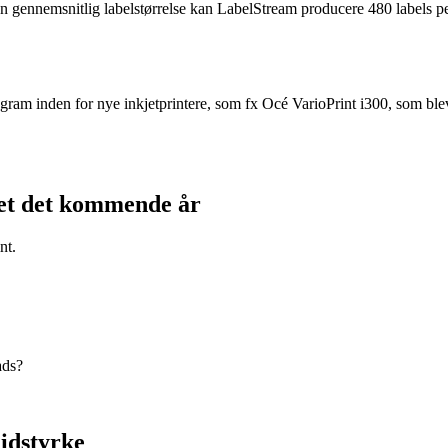
en gennemsnitlig labelstørrelse kan LabelStream producere 480 labels per
ram inden for nye inkjetprintere, som fx Océ VarioPrint i300, som bl
kjet det kommende år
nt.
ads?
lidstyrke