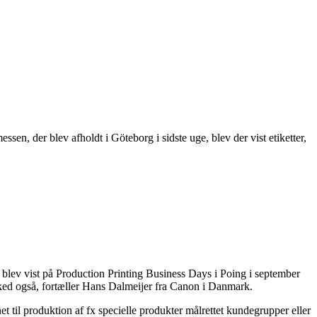
n, der blev afholdt i Göteborg i sidste uge, blev der vist etiketter,
ev vist på Production Printing Business Days i Poing i september
arked også, fortæller Hans Dalmeijer fra Canon i Danmark.
t til produktion af fx specielle produkter målrettet kundegrupper eller