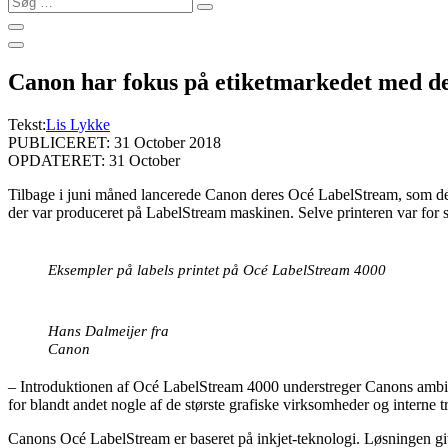
…
Canon har fokus på etiketmarkedet med d
Tekst:
Lis Lykke
PUBLICERET: 31 October 2018
OPDATERET: 31 October
Tilbage i juni måned lancerede Canon deres Océ LabelStream, som deres
der var produceret på LabelStream maskinen. Selve printeren var for st
Eksempler på labels printet på Océ LabelStream 4000
Hans Dalmeijer fra
Canon
– Introduktionen af Océ LabelStream 4000 understreger Canons ambit
for blandt andet nogle af de største grafiske virksomheder og interne
Canons Océ LabelStream er baseret på inkjet-teknologi. Løsningen giver