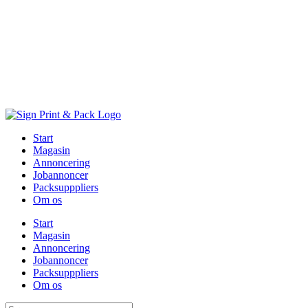
Skip
to
content
Start
Magasin
Annoncering
Jobannoncer
Packsupppliers
Om os
Start
Magasin
Annoncering
Jobannoncer
Packsupppliers
Om os
Søg