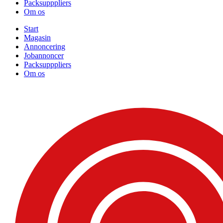
Packsupppliers
Om os
Start
Magasin
Annoncering
Jobannoncer
Packsupppliers
Om os