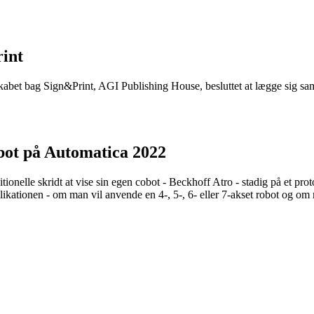
int
selskabet bag Sign&Print, AGI Publishing House, besluttet at lægge si
bot på Automatica 2022
ionelle skridt at vise sin egen cobot - Beckhoff Atro - stadig på et prot
ikationen - om man vil anvende en 4-, 5-, 6- eller 7-akset robot og om m