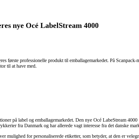
eres nye Océ LabelStream 4000
 første professionelle produkt til emballagemarkedet. På Scanpack-messe
or til at have med.
ioner på label og emballagemarkedet. Den nye Océ LabeStream 4000 bl
 trykkerier fra Danmark og har allerede vagt interesse fra det danske m
 mulighed for personaliserede etiketter, som betyder, at den er velegne