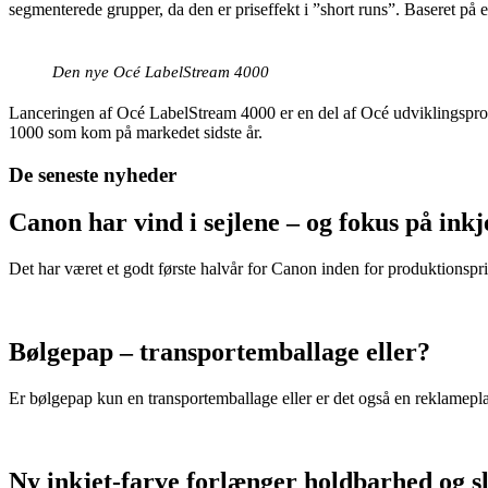
segmenterede grupper, da den er priseffekt i ”short runs”. Baseret på 
Den nye Océ LabelStream 4000
Lanceringen af Océ LabelStream 4000 er en del af Océ udviklingsprog
1000 som kom på markedet sidste år.
De seneste nyheder
Canon har vind i sejlene – og fokus på in
Det har været et godt første halvår for Canon inden for produktionspri
Bølgepap – transportemballage eller?
Er bølgepap kun en transportemballage eller er det også en reklamepl
Ny inkjet-farve forlænger holdbarhed og s