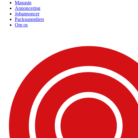
Magasin
Annoncering
Jobannoncer
Packsupppliers
Om os