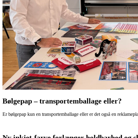
Bølgepap – transportemballage eller?
Er bølgepap kun en transportemballage eller er det også en reklamepl
Ny inkjet-farve forlænger holdbarhed og s