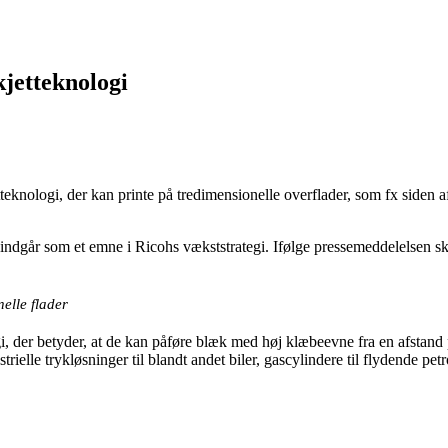
jetteknologi
ologi, der kan printe på tredimensionelle overflader, som fx siden af en
r indgår som et emne i Ricohs vækststrategi. Ifølge pressemeddelelsen s
elle flader
, der betyder, at de kan påføre blæk med høj klæbeevne fra en afstand 
ielle trykløsninger til blandt andet biler, gascylindere til flydende pe