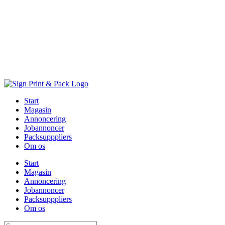
Skip
to
content
Start
Magasin
Annoncering
Jobannoncer
Packsupppliers
Om os
Start
Magasin
Annoncering
Jobannoncer
Packsupppliers
Om os
Søg