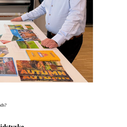
ads?
lidstyrke